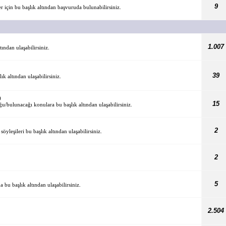
9
için bu başlık altından başvuruda bulunabilirsiniz.
1.007
tından ulaşabilirsiniz.
39
k altından ulaşabilirsiniz.
)
15
ğu/bulunacağı konulara bu başlık altından ulaşabilirsiniz.
2
öyleşileri bu başlık altından ulaşabilirsiniz.
2
5
bu başlık altından ulaşabilirsiniz.
2.504