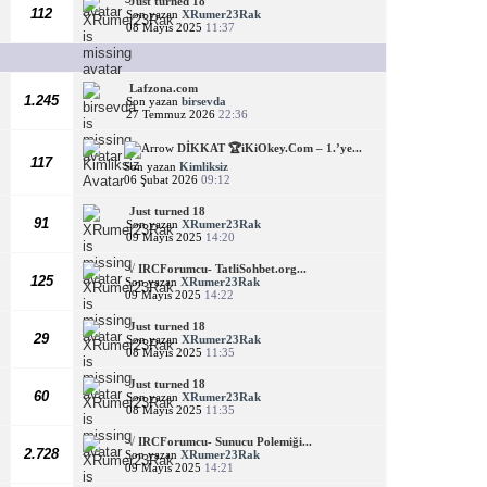
Just turned 18
112
Son yazan
XRumer23Rak
08 Mayıs 2025
11:37
Lafzona.com
1.245
Son yazan
birsevda
27 Temmuz 2026
22:36
DİKKAT 🏆iKiOkey.Com – 1.’ye...
117
Son yazan
Kimliksiz
06 Şubat 2026
09:12
Just turned 18
91
Son yazan
XRumer23Rak
09 Mayıs 2025
14:20
√ IRCForumcu- TatliSohbet.org...
125
Son yazan
XRumer23Rak
09 Mayıs 2025
14:22
Just turned 18
29
Son yazan
XRumer23Rak
08 Mayıs 2025
11:35
Just turned 18
60
Son yazan
XRumer23Rak
08 Mayıs 2025
11:35
√ IRCForumcu- Sunucu Polemiği...
2.728
Son yazan
XRumer23Rak
09 Mayıs 2025
14:21