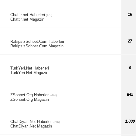
16
Chattir.net Haberleri
(1/2)
Chattir.net Magazin
27
RakipsizSohbet.Com Haberleri
RakipsizSohbet.Com Magazin
9
TurkYeri.Net Haberleri
TurkYeri.Net Magazin
645
ZSohbet.Org Haberleri
(4/4)
ZSohbet.Org Magazin
1.000
ChatDiyari.Net Haberleri
(2/6)
ChatDiyari.Net Magazin