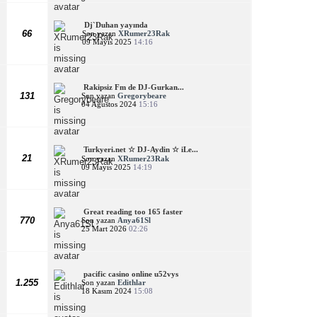
Dj`Duhan yayında
66
Son yazan
XRumer23Rak
09 Mayıs 2025
14:16
Rakipsiz Fm de DJ-Gurkan...
131
Son yazan
Gregorybeare
04 Ağustos 2024
15:16
Turkyeri.net ☆ DJ-Aydin ☆ iLe...
21
Son yazan
XRumer23Rak
09 Mayıs 2025
14:19
Great reading too 165 faster
770
Son yazan
Anya61Sl
25 Mart 2026
02:26
pacific casino online u52vys
1.255
Son yazan
Edithlar
18 Kasım 2024
15:08