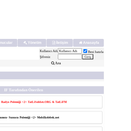
nucular
Yönetim
İletişim
Anasayfa
Kullanıcı Adı
Beni hatırla
Şifreniz
Ara
IF Tarafından Önerilen
 Radyo Polemiği <2> TatLiSohbet.ORG & TatLiFM
umcu- Sunucu Polemiği <2> Mobilkelebek.net