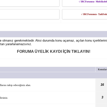
√ IRCForumcu- Mobilkeleb
√ IRCForumcu- TatliSoh
e olmanız gerekmektedir. Aksi durumda konu açamaz, açılan konu içeriklerin
ktan yararlanamazsınız.
FORUMA ÜYELİK KAYDI İÇİN TIKLAYIN!
Konular
16
arını takip edeceğiniz alan.
3
irsiniz.