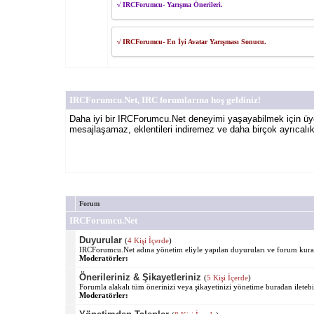
√ IRCForumcu- Yarışma Önerileri.
√ IRCForumcu- En İyi Avatar Yarışması Sonucu.
IRCForumcu.Net, IRC forumlarına hoş geldiniz!
Daha iyi bir IRCForumcu.Net deneyimi yaşayabilmek için üy
mesajlaşamaz, eklentileri indiremez ve daha birçok ayrıcalı
Forum
IRCForumcu.Net
Duyurular
(
4 Kişi İçerde
)
IRCForumcu.Net adına yönetim eliyle yapılan duyuruları ve forum kurall
Moderatörler:
Önerileriniz & Şikayetleriniz
(
5 Kişi İçerde
)
Forumla alakalı tüm önerinizi veya şikayetinizi yönetime buradan iletebil
Moderatörler: