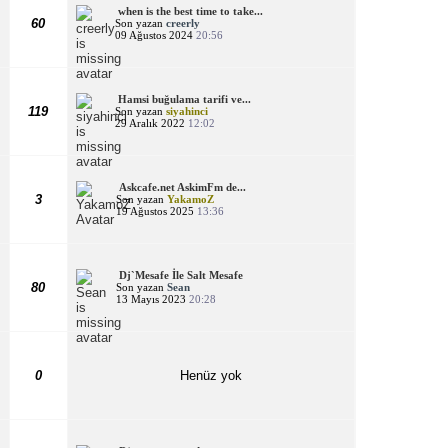
when is the best time to take...
60
Son yazan
creerly
09 Ağustos 2024
20:56
Hamsi buğulama tarifi ve...
119
Son yazan
siyahinci
29 Aralık 2022
12:02
Askcafe.net AskimFm de...
3
Son yazan
YakamoZ
19 Ağustos 2025
13:36
Dj`Mesafe İle Salt Mesafe
80
Son yazan
Sean
13 Mayıs 2023
20:28
0
Henüz yok