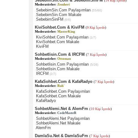
SebebimSin.Com & SebebimSinFM
(
14 Kişi İçerde
)
Moderatörler:
Zemheri
SebebimSin.Com Paylaşımları
(55/60)
SebebimSin.Com Makale
SebebimSinFM
(6/6)
KiviSohbet.Com & KiviFM
(
9 Kişi İçerde
)
Moderatörler:
MasterKing
KiviSohbet.Com Paylaşımları
(1/7)
KiviSohbet.Com Makale
KiviFM
Sohbetlisin.Com & IRCFM
(
7 Kişi İçerde
)
Moderatörler:
Ottoman
Sohbetlisin.Com Paylaşımları
(5/26)
Sohbetlisin.Com Makale
IRCFM
(2/7)
KafaSohbet.Com & KafaRadyo
(
7 Kişi İçerde
)
Moderatörler:
Ruh`
KafaSohbet.Com Paylaşımları
KafaSohbet.Com Makale
KafaRadyo
SohbetAlemi.Net & AlemFm
(
10 Kişi İçerde
)
Moderatörler:
CodeMasteR
SohbetAlemi.Net Paylaşımları
SohbetAlemi.Net Makale
AlemFm
DamlaSu.Net & DamlaSuFm
(
7 Kişi İçerde
)