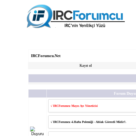
IRCForumcu.Net
Kayıt ol
Forum Duyur
√ IRCForumcu Mayıs Ayı Yöneticisi
√ IRCForumcu 4.Hafta Polemiği - Ahlak Göreceli Midir?.