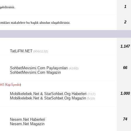
1
abilirsiniz.
2
tıkları makalelere bu başlık altından ulaşabilirsiniz.
1.147
TatLiFM.NET
(900/1132)
66
SohbetMevsimi.Com Paylaşımları
(42/93)
SohbetMevsimi.Com Magazin
445 Kişi İçerde
)
1.000
Mobilkelebek.Net & StarSohbet.Org Haberleri
(7/17)
Mobilkelebek.Net & StarSohbet.Org Magazin
(5/10)
74
Nesem.Net Haberleri
Nesem.Net Magazin