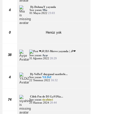
Dj-DolunaY yayında
4
Son yazan
Mia
01 Mayıs 2022
23:03
0
Henüz yok
❤🎶| DJ-Merve yayında | 🎶❤
38
Son yazan
Ayşe
31 Ağustos 2022
20:29
Dj-VeDaT duygusal saatlerle...
4
Son yazan
YiLDiZ
22 Temmuz 2022
16:32
Cilek-Fm de DJ-LaViNia...
74
Son yazan
siyahinci
25 Haziran 2024
20:44