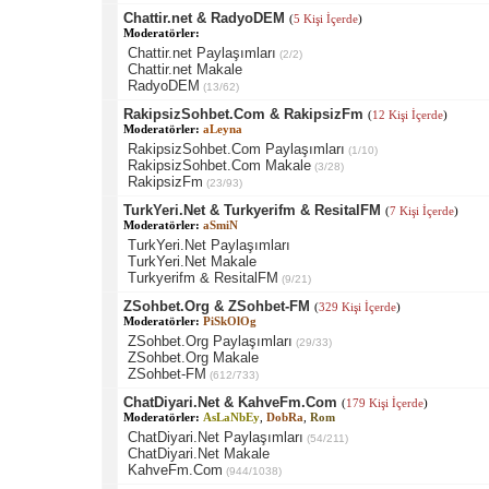
Chattir.net & RadyoDEM
(
5 Kişi İçerde
)
Moderatörler:
Chattir.net Paylaşımları
(2/2)
Chattir.net Makale
RadyoDEM
(13/62)
RakipsizSohbet.Com & RakipsizFm
(
12 Kişi İçerde
)
Moderatörler:
aLeyna
RakipsizSohbet.Com Paylaşımları
(1/10)
RakipsizSohbet.Com Makale
(3/28)
RakipsizFm
(23/93)
TurkYeri.Net & Turkyerifm & ResitalFM
(
7 Kişi İçerde
)
Moderatörler:
aSmiN
TurkYeri.Net Paylaşımları
TurkYeri.Net Makale
Turkyerifm & ResitalFM
(9/21)
ZSohbet.Org & ZSohbet-FM
(
329 Kişi İçerde
)
Moderatörler:
PiSkOlOg
ZSohbet.Org Paylaşımları
(29/33)
ZSohbet.Org Makale
ZSohbet-FM
(612/733)
ChatDiyari.Net & KahveFm.Com
(
179 Kişi İçerde
)
Moderatörler:
AsLaNbEy
,
DobRa
,
Rom
ChatDiyari.Net Paylaşımları
(54/211)
ChatDiyari.Net Makale
KahveFm.Com
(944/1038)