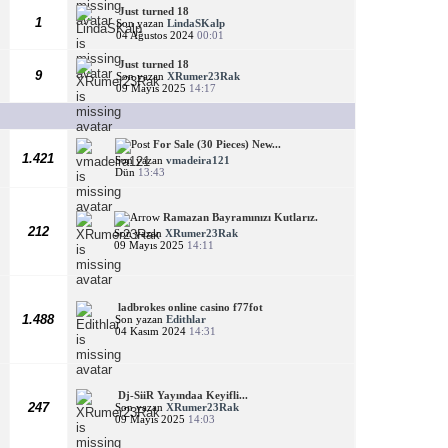
Just turned 18
1
Son yazan
LindaSKalp
04 Ağustos 2024
00:01
Just turned 18
9
Son yazan
XRumer23Rak
09 Mayıs 2025
14:17
For Sale (30 Pieces) New...
1.421
Son yazan
vmadeira121
Dün
13:43
Ramazan Bayramınızı Kutlarız.
212
Son yazan
XRumer23Rak
09 Mayıs 2025
14:11
ladbrokes online casino f77fot
1.488
Son yazan
Edithlar
04 Kasım 2024
14:31
Dj-SiiR Yayındaa Keyifli...
247
Son yazan
XRumer23Rak
09 Mayıs 2025
14:03