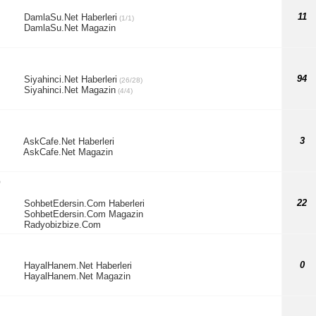
11
DamlaSu.Net Haberleri
(1/1)
DamlaSu.Net Magazin
94
Siyahinci.Net Haberleri
(26/28)
Siyahinci.Net Magazin
(4/4)
3
AskCafe.Net Haberleri
AskCafe.Net Magazin
)
22
SohbetEdersin.Com Haberleri
SohbetEdersin.Com Magazin
Radyobizbize.Com
0
HayalHanem.Net Haberleri
HayalHanem.Net Magazin