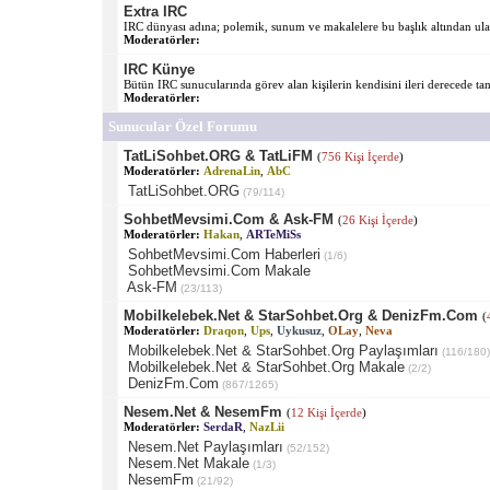
Extra IRC
IRC dünyası adına; polemik, sunum ve makalelere bu başlık altından ulaş
Moderatörler:
IRC Künye
Bütün IRC sunucularında görev alan kişilerin kendisini ileri derecede tanıt
Moderatörler:
Sunucular Özel Forumu
TatLiSohbet.ORG & TatLiFM
(
756 Kişi İçerde
)
Moderatörler:
AdrenaLin
,
AbC
TatLiSohbet.ORG
(79/114)
SohbetMevsimi.Com & Ask-FM
(
26 Kişi İçerde
)
Moderatörler:
Hakan
,
ARTeMiSs
SohbetMevsimi.Com Haberleri
(1/6)
SohbetMevsimi.Com Makale
Ask-FM
(23/113)
Mobilkelebek.Net & StarSohbet.Org & DenizFm.Com
(
Moderatörler:
Draqon
,
Ups
,
Uykusuz
,
OLay
,
Neva
Mobilkelebek.Net & StarSohbet.Org Paylaşımları
(116/180)
Mobilkelebek.Net & StarSohbet.Org Makale
(2/2)
DenizFm.Com
(867/1265)
Nesem.Net & NesemFm
(
12 Kişi İçerde
)
Moderatörler:
SerdaR
,
NazLii
Nesem.Net Paylaşımları
(52/152)
Nesem.Net Makale
(1/3)
NesemFm
(21/92)