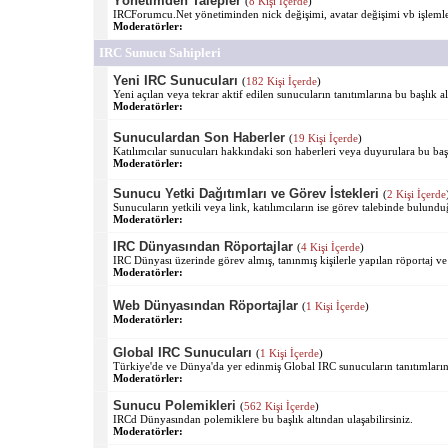
Yönetimden Talepler
(
8 Kişi İçerde
)
IRCForumcu.Net yönetiminden nick değişimi, avatar değişimi vb işlemler 
Moderatörler:
IRC Sunucu Sahipleri
Yeni IRC Sunucuları
(
182 Kişi İçerde
)
Yeni açılan veya tekrar aktif edilen sunucuların tanıtımlarına bu başlık al
Moderatörler:
Sunuculardan Son Haberler
(
19 Kişi İçerde
)
Katılımcılar sunucuları hakkındaki son haberleri veya duyurulara bu başlı
Moderatörler:
Sunucu Yetki Dağıtımları ve Görev İstekleri
(
2 Kişi İçerde
Sunucuların yetkili veya link, katılımcıların ise görev talebinde bulundu
Moderatörler:
IRC Dünyasından Röportajlar
(
4 Kişi İçerde
)
IRC Dünyası üzerinde görev almış, tanınmış kişilerle yapılan röportaj ve s
Moderatörler:
Web Dünyasından Röportajlar
(
1 Kişi İçerde
)
Moderatörler:
Global IRC Sunucuları
(
1 Kişi İçerde
)
Türkiye'de ve Dünya'da yer edinmiş Global IRC sunucuların tanıtımlarına 
Moderatörler:
Sunucu Polemikleri
(
562 Kişi İçerde
)
IRCd Dünyasından polemiklere bu başlık altından ulaşabilirsiniz.
Moderatörler: