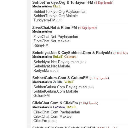
SohbetTurkiye.Org & Turkiyem-FM
(
8 Kişi İçerde
)
Moderatörler:
EkoL
SohbetTurkiye.Org Paylaşımları
SohbetTurkiye.Org Makale
Turkiyem-FM
(1/4)
ZirveChat.Net & Ritim-FM
(
4 Kişi İçerde
)
Moderatörler:
ZirveChat.Net Paylaşımları
ZirveChat.Net Makale
Ritim-FM
Sebebiyat.Net & CaySohbeti.Com & RadyoMx
(
5 Kişi İçe
Moderatörler:
BuLuT
,
Göktürk
Sebebiyat.Net Paylaşımları
(1/1)
Sebebiyat.Net Makale
RadyoMx
(11/23)
SohbetGulum.Com & GulumFM
(
5 Kişi İçerde
)
Moderatörler:
ZeRRe
,
VeDaT
SohbetGulum.Com Paylaşımları
(1/4)
SohbetGulum.Com Makale
GulumFM
CilekChat.Com & CilekFm
(
7 Kişi İçerde
)
Moderatörler:
LaViNia
,
DiYaR
CilekChat.Com Paylaşımları
CilekChat.Com Makale
CilekFm
(11/48)