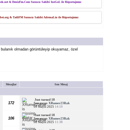
ek.net & DenizFm.Com Sunucu Sahibi IneGoL ile Röportajımız
bet.org & TatliFM Sunucu Sahibi AdrenaLin ile Röportajımız
i bulanık olmadan görüntüleyip okuyamaz, özel
Mesajlar
Son Mesaj
Just turned 18
172
Son yazan
XRumer23Rak
09 Mayıs 2025
14:10
Just turned 18
106
Son yazan
XRumer23Rak
08 Mayıs 2025
11:38