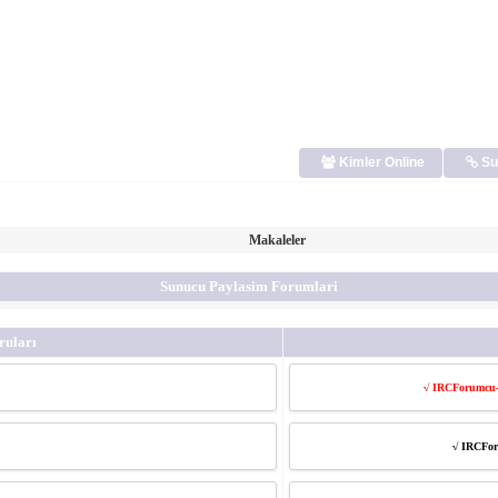
Kimler Online
Su
Makaleler
Sunucu Paylasim Forumlari
uları
√ IRCForumcu-
√ IRCFor