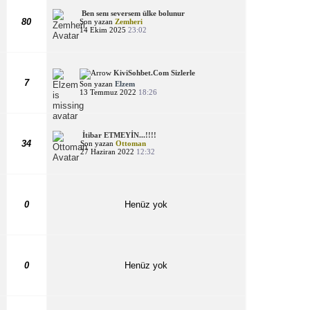
Ben senı seversem ülke bolunur
80
Son yazan
Zemheri
14 Ekim 2025
23:02
KiviSohbet.Com Sizlerle
7
Son yazan
Elzem
13 Temmuz 2022
18:26
İtibar ETMEYİN...!!!!
34
Son yazan
Ottoman
27 Haziran 2022
12:32
0
Henüz yok
0
Henüz yok