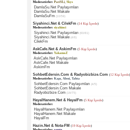
Moderatörler:
PariSLi
,
Skys
DamlaSu.Net Paylaşımları
DamlaSu.Net Makale
DamlaSuFm
(10/59)
Siyahinci.Net & CilekFm
(
14 Kişi İçerde
)
Moderatörler:
siyahinci
Siyahinci.Net Paylaşımları
(60/81)
Siyahinci.Net Makale
(4/6)
CilekFm
AskCafe.Net & AskimFm
(
5 Kişi İçerde
)
Moderatörler:
YakamoZ
AskCafe.Net Paylaşımları
AskCafe.Net Makale
AskimFm
SohbetEdersin.Com & Radyobizbize.Com
(
12 Kişi İçerde
Moderatörler:
Kapı
,
Aleni
,
Tahta
SohbetEdersin.Com Paylaşımları
(4/5)
SohbetEdersin.Com Makale
Radyobizbize.Com
(18/75)
HayalHanem.Net & HayalFm
(
5 Kişi İçerde
)
Moderatörler:
HayalHanem.Net Paylaşımları
HayalHanem.Net Makale
HayalFm
Hazin.Net & Nota-FM
(
19 Kişi İçerde
)
Moderatörler:
wepte