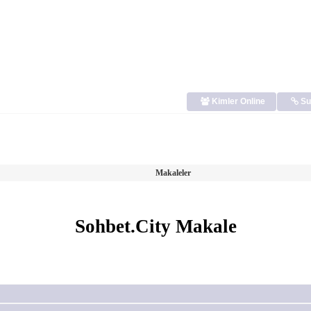
Kimler Online
Su
Makaleler
Sohbet.City Makale