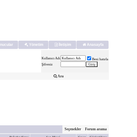
nucular
Yönetim
İletişim
Anasayfa
Kullanıcı Adı
Beni hatırla
Şifreniz
Ara
Seçenekler
Forum arama