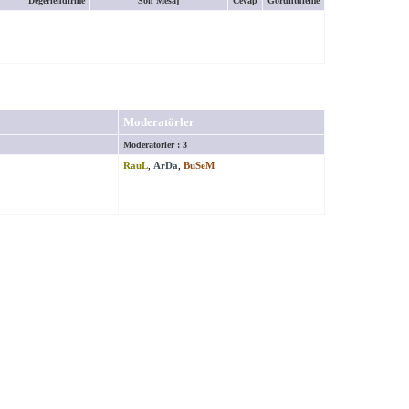
Değerlendirme
Son Mesaj
Cevap
Görüntüleme
Moderatörler
Moderatörler : 3
RauL
,
ArDa
,
BuSeM