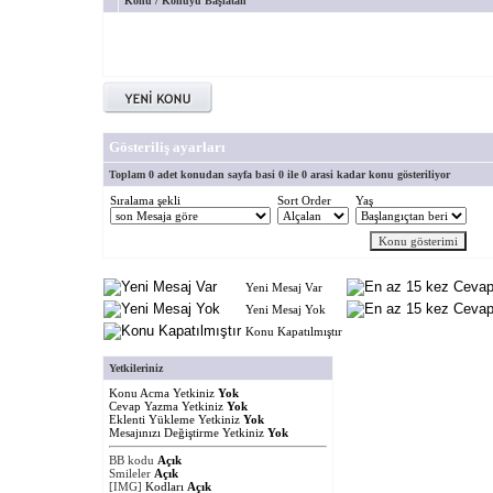
Konu
/
Konuyu Başlatan
Gösteriliş ayarları
Toplam 0 adet konudan sayfa basi 0 ile 0 arasi kadar konu gösteriliyor
Sıralama şekli
Sort Order
Yaş
Yeni Mesaj Var
Yeni Mesaj Yok
Konu Kapatılmıştır
Yetkileriniz
Konu Acma Yetkiniz
Yok
Cevap Yazma Yetkiniz
Yok
Eklenti Yükleme Yetkiniz
Yok
Mesajınızı Değiştirme Yetkiniz
Yok
BB kodu
Açık
Smileler
Açık
[IMG]
Kodları
Açık