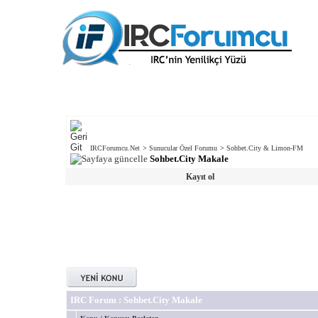
IRCForumcu.Net
>
Sunucular Özel Forumu
>
Sohbet.City & Limon-FM
Sohbet.City Makale
Kayıt ol
IRC Forum
: Sohbet.City Makale