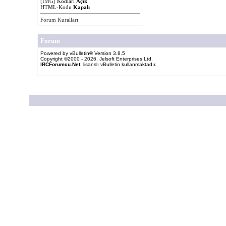
[IMG]
Kodları
Açık
HTML-Kodu
Kapalı
Forum Kuralları
Forum
Powered by vBulletin® Version 3.8.5
Copyright ©2000 - 2026, Jelsoft Enterprises Ltd.
IRCForumcu.Net
, lisanslı vBulletin kullanmaktadır.