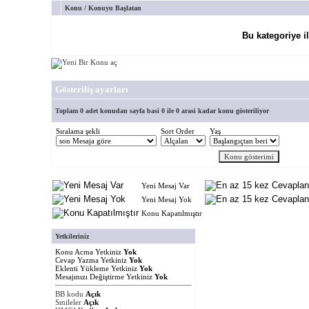
Konu
/
Konuyu Başlatan
Bu kategoriye i
Gösteriliş ayarları
Toplam 0 adet konudan sayfa basi 0 ile 0 arasi kadar konu gösteriliyor
Sıralama şekli
Sort Order
Yaş
Yeni Mesaj Var
Yeni Mesaj Yok
Konu Kapatılmıştır
Yetkileriniz
Konu Acma Yetkiniz
Yok
Cevap Yazma Yetkiniz
Yok
Eklenti Yükleme Yetkiniz
Yok
Mesajınızı Değiştirme Yetkiniz
Yok
BB kodu
Açık
Smileler
Açık