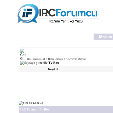
Kimler 
IRCForumcu.Net
>
Haber Dünyası
>
Televizyon Dünyası
Tv Box
Kayıt ol
IRC Forum
: Tv Box