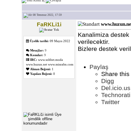
08 Temmuz 2022, 17:59
FaRKLi1i
www.huzun.net
Kanalimiza destek v
verilecektir.
Üyelik tarihi:
09 Mayıs 2022
Bizlere destek ver
Mesajlar:
9
Konular:
9
IRC:
www.sohbet.moda
www.huzun.net www.misrafm.com
Paylaş
Alınan Beğeni:
1
Share this
Yapılan Beğeni:
0
Digg
Del.icio.us
Technorati
Twitter