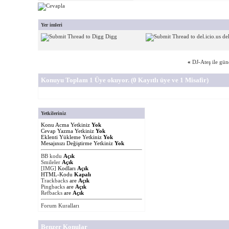
Yer imleri
Digg
del
«
DJ-Ateş ile gün
Konuyu Toplam 1 Üye okuyor.
(0 Kayıtlı üye ve 1 Misafir)
Yetkileriniz
Konu Acma Yetkiniz
Yok
Cevap Yazma Yetkiniz
Yok
Eklenti Yükleme Yetkiniz
Yok
Mesajınızı Değiştirme Yetkiniz
Yok
BB kodu
Açık
Smileler
Açık
[IMG]
Kodları
Açık
HTML-Kodu
Kapalı
Trackbacks
are
Açık
Pingbacks
are
Açık
Refbacks
are
Açık
Forum Kuralları
Benzer Konular