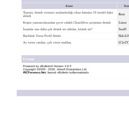
Konu
Kon
Xiaomi, destek vermeyi sonlandırdığı cihaz listesine 10 model daha
Rom
ekledi
Kripto yatırımcılarından çevre odaklı CleanSilver projesine destek
Linux
İnsanlar size daha çok destek mi oldular, köstek mi?
SosiN
Backlink Veren Profil Siteler
HaLiL
Az veren candan, çok veren maldan.
[C}e{Y
Forum
Powered by vBulletin® Version 3.8.5
Copyright ©2000 - 2026, Jelsoft Enterprises Ltd.
IRCForumcu.Net
, lisanslı vBulletin kullanmaktadır.