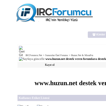
Kimler 
IRCForumcu.Net
>
Sunucular Özel Forumu
>
Huzun.Net & MisraFm
www.huzun.net destek veren forumlara destek 
Kayıt ol
www.huzun.net destek vere
Kullanıcı Etiket Listesi