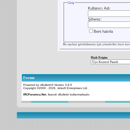
Giriş
Kullanıcı Adı:
Şifreniz:
Beni hatırla
Bu sayfayi görebilmeniz için yöneticiler önce
üye
Hızlı Erişim
Forum
Powered by vBulletin® Version 3.8.5
Copyright ©2000 - 2026, Jelsoft Enterprises Ltd.
IRCForumcu.Net
, lisanslı vBulletin kullanmaktadır.