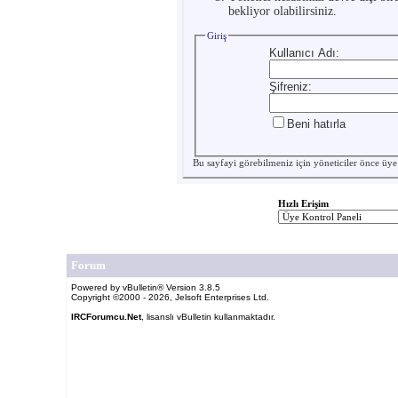
bekliyor olabilirsiniz.
Giriş
Kullanıcı Adı:
Şifreniz:
Beni hatırla
Bu sayfayi görebilmeniz için yöneticiler önce
üye
Hızlı Erişim
Forum
Powered by vBulletin® Version 3.8.5
Copyright ©2000 - 2026, Jelsoft Enterprises Ltd.
IRCForumcu.Net
, lisanslı vBulletin kullanmaktadır.