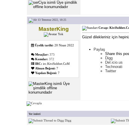
13 Temmuz 2022, 18:25
MasterKing
Cevap: KiviSohbet.Co
Güzel dilekleriniz için hepi
Üyelik tarihi:
20 Nisan 2022
Paylaş
Share this pos
Mesajlar:
375
Digg
Konular:
372
Del.icio.us
IRC:
irc.KiviSohbet.CoM
Technorati
Alınan Beğeni:
7
Twitter
Yapılan Beğeni:
7
Yer imleri
Digg