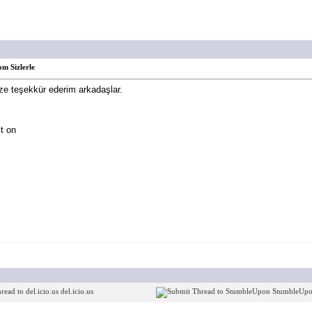
m Sizlerle
nize teşekkür ederim arkadaşlar.
t on
del.icio.us
StumbleUp