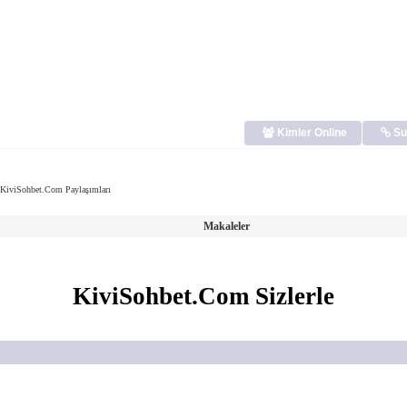
Kimler Online
Su
KiviSohbet.Com Paylaşımları
Makaleler
KiviSohbet.Com Sizlerle