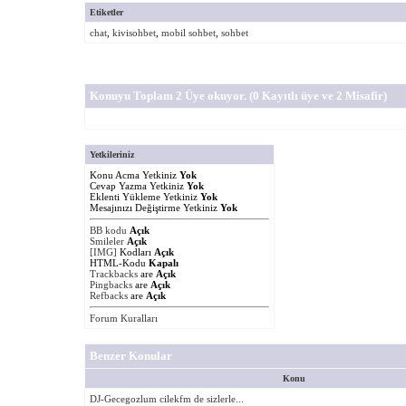
Etiketler
chat
,
kivisohbet
,
mobil sohbet
,
sohbet
Konuyu Toplam 2 Üye okuyor.
(0 Kayıtlı üye ve 2 Misafir)
Yetkileriniz
Konu Acma Yetkiniz
Yok
Cevap Yazma Yetkiniz
Yok
Eklenti Yükleme Yetkiniz
Yok
Mesajınızı Değiştirme Yetkiniz
Yok
BB kodu
Açık
Smileler
Açık
[IMG]
Kodları
Açık
HTML-Kodu
Kapalı
Trackbacks
are
Açık
Pingbacks
are
Açık
Refbacks
are
Açık
Forum Kuralları
Benzer Konular
Konu
DJ-Gecegozlum cilekfm de sizlerle...