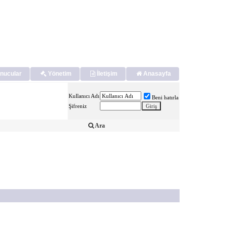
nucular
Yönetim
İletişim
Anasayfa
Kullanıcı Adı
Beni hatırla
Şifreniz
Ara