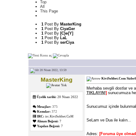
Top
All
This Page
1
Post By
MasterKing
1
Post By
CiyaGer
1
Post By
[C}e{Y]
1
Post By
LaL
1
Post By
serCiya
20 Nisan 2022, 13:59
MasterKing
KiviSohbet.Com Sizlerl
Merhaba sevgili dostlar ve 
TIKLAYIN!
]
sunucumuza hepi
Üyelik tarihi:
20 Nisan 2022
Sunucumuz içinde bulunmak 
Mesajlar:
375
Konular:
372
IRC:
irc.KiviSohbet.CoM
SeLam ve Dua ile kalın...
Alınan Beğeni:
7
Yapılan Beğeni:
7
Adres:
[Foruma üye olmadı