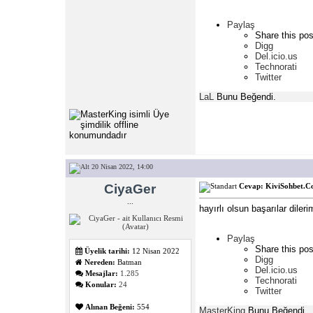
Paylaş
Share this pos
Digg
Del.icio.us
Technorati
Twitter
LaL
Bunu Beğendi.
20 Nisan 2022, 14:00
CiyaGer
Cevap: KiviSohbet.Co
...
hayırlı olsun başarılar dileri
Paylaş
Share this pos
Üyelik tarihi:
12 Nisan 2022
Digg
Nereden:
Batman
Del.icio.us
Mesajlar:
1.285
Technorati
Konular:
24
Twitter
Alınan Beğeni:
554
MasterKing
Bunu Beğendi.