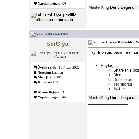
Yapılan Beğeni:
80
MasterKing
Bunu Beğendi.
23 Nisan 2022, 10:39
serCiya
Cevap: KiviSohbet.Co
Hayırlı olsun, başarılarınızı
Paylaş
Üyelik tarihi:
15 Nisan 2022
Share this pos
Nereden:
Batman
Digg
Mesajlar:
1.301
Del.icio.us
Konular:
152
Technorati
Twitter
Alınan Beğeni:
517
MasterKing
Bunu Beğendi.
Yapılan Beğeni:
461
__________________