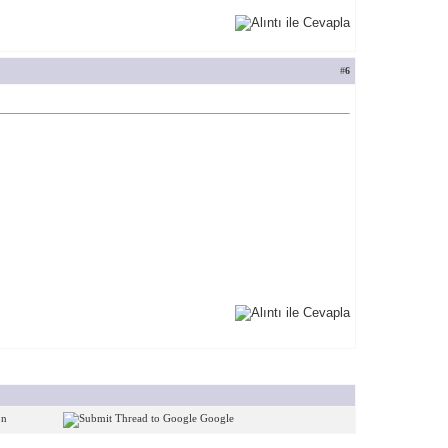
#
6
on
Google