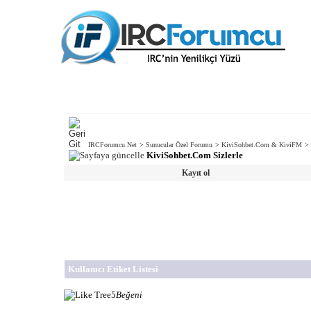
IRCForumcu.Net
>
Sunucular Özel Forumu
>
KiviSohbet.Com & KiviFM
>
KiviSohbet.Com Sizlerle
Kayıt ol
Kullanıcı Etiket Listesi
5
Beğeni