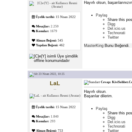
Hayırlı olsun, başarılarınızı
Paylaş
Üyelik tarihi:
15 Nisan 2022
Share this pos
Digg
Mesajlar:
2.259
Del.icio.us
Konular:
1679
Technorati
Twitter
Alınan Beğeni:
545
MasterKing
Bunu Beğendi.
Yapılan Beğeni:
462
23 Nisan 2022, 10:25
LaL
Cevap: KiviSohbet.Co
...
Hayırlı olsun.
Başarılar dilerim.
Üyelik tarihi:
15 Nisan 2022
Paylaş
Share this pos
Mesajlar:
1.840
Digg
Konular:
293
Del.icio.us
Technorati
Twitter
Alınan Beğeni:
753