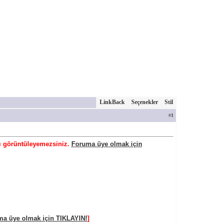
LinkBack
Seçenekler
Stil
#
1
rı görüntüleyemezsiniz.
Foruma üye olmak için
a üye olmak için TIKLAYIN!
]