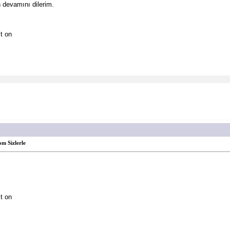
n devamını dilerim.
t on
m Sizlerle
t on