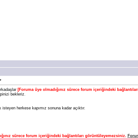
e
arkadaşlar
[Foruma üye olmadığınız sürece forum içeriğindeki bağlantıla
nizi bekleriz.
isteyen herkese kapımız sonuna kadar açıktır.
ğınız sürece forum içeriğindeki bağlantıları görüntüleyemezsiniz.
Forum