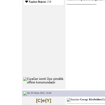
Yapılan Beğeni:
218
__________________
20 Nisan 2022, 14:04
[C}e{Y]
Cevap: KiviSohbet.Co