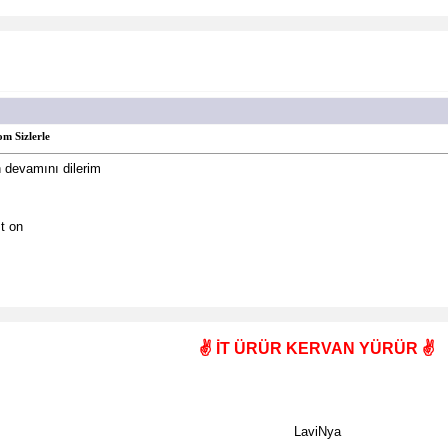
m Sizlerle
n devamını dilerim
t on
✌️ İT ÜRÜR KERVAN YÜRÜR ✌️
LaviNya