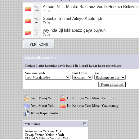
Akşam Nick Maske Balomuz Vardır Herkezi Bekliyor
Tollu
SebebimSin.net Aileye Katılmıştır
Tollu
yayında DjHokkabazz çaya buyrun
Tollu
Gösteriliş ayarları
Toplam 3 adet konudan sayfa basi 1 ile 3 arasi kadar konu gösteriliyor
Sıralama şekli
Sort Order
Yaş
Yeni Mesaj Var
Hit Konuya Yeni Mesaj Yazılmış
Yeni Mesaj Yok
Hit Konuya Yeni Mesaj Yazılmamış
Konu Kapatılmıştır
Yetkileriniz
Konu Acma Yetkiniz
Yok
Cevap Yazma Yetkiniz
Yok
Eklenti Yükleme Yetkiniz
Yok