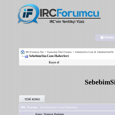
Kimler 
IRCForumcu.Net
>
Sunucular Özel Forumu
>
SebebimSin.Com & SebebimSinFM
SebebimSin.Com Haberleri
Kayıt ol
SebebimS
IRC Forum
: SebebimSin.Com Haberleri
Konu
/
Konuyu Başlatan