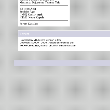
Mesajınızı Değiştirme Yetkiniz
Yok
BB kodu
Açık
Smileler
Açık
[IMG]
Kodları
Açık
HTML-Kodu
Kapalı
Forum Kuralları
Forum
Powered by vBulletin® Version 3.8.5
Copyright ©2000 - 2026, Jelsoft Enterprises Ltd.
IRCForumcu.Net
, lisanslı vBulletin kullanmaktadır.