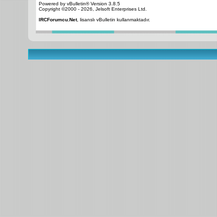
Powered by vBulletin® Version 3.8.5
Copyright ©2000 - 2026, Jelsoft Enterprises Ltd.
IRCForumcu.Net
, lisanslı vBulletin kullanmaktadır.