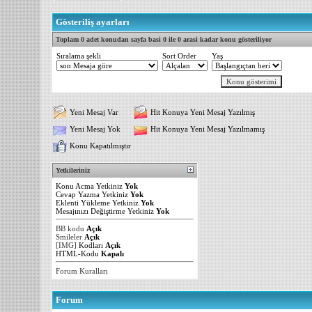
Gösteriliş ayarları
Toplam 0 adet konudan sayfa basi 0 ile 0 arasi kadar konu gösteriliyor
Sıralama şekli
Sort Order
Yaş
Yeni Mesaj Var
Hit Konuya Yeni Mesaj Yazılmış
Yeni Mesaj Yok
Hit Konuya Yeni Mesaj Yazılmamış
Konu Kapatılmıştır
Yetkileriniz
Konu Acma Yetkiniz
Yok
Cevap Yazma Yetkiniz
Yok
Eklenti Yükleme Yetkiniz
Yok
Mesajınızı Değiştirme Yetkiniz
Yok
BB kodu
Açık
Smileler
Açık
[IMG]
Kodları
Açık
HTML-Kodu
Kapalı
Forum Kuralları
Forum