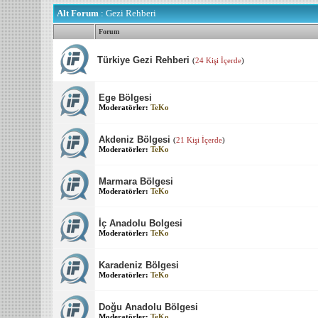
Alt Forum
: Gezi Rehberi
Forum
Türkiye Gezi Rehberi
(
24 Kişi İçerde
)
Ege Bölgesi
Moderatörler:
TeKo
Akdeniz Bölgesi
(
21 Kişi İçerde
)
Moderatörler:
TeKo
Marmara Bölgesi
Moderatörler:
TeKo
İç Anadolu Bolgesi
Moderatörler:
TeKo
Karadeniz Bölgesi
Moderatörler:
TeKo
Doğu Anadolu Bölgesi
Moderatörler:
TeKo