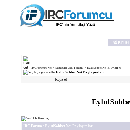
Kimler 
IRCForumcu.Net
>
Sunucular Özel Forumu
>
EylulSohbet.Net & EylulFM
EylulSohbet.Net Paylaşımları
Kayıt ol
EylulSohbe
IRC Forum
: EylulSohbet.Net Paylaşımları