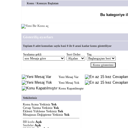
Konu
/
Konuyu Başlatan
Bu kategoriye i
Gösteriliş ayarları
Toplam 0 adet konudan sayfa basi 0 ile 0 arasi kadar konu gösteriliyor
Sıralama şekli
Sort Order
Yaş
Yeni Mesaj Var
Yeni Mesaj Yok
Konu Kapatılmıştır
Yetkileriniz
Konu Acma Yetkiniz
Yok
Cevap Yazma Yetkiniz
Yok
Eklenti Yükleme Yetkiniz
Yok
Mesajınızı Değiştirme Yetkiniz
Yok
BB kodu
Açık
Smileler
Açık