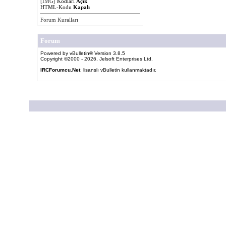
[IMG]
Kodları
Açık
HTML-Kodu
Kapalı
Forum Kuralları
Forum
Powered by vBulletin® Version 3.8.5
Copyright ©2000 - 2026, Jelsoft Enterprises Ltd.
IRCForumcu.Net
, lisanslı vBulletin kullanmaktadır.