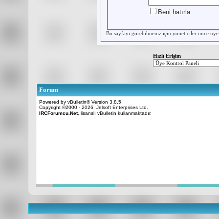
Beni hatırla
Bu sayfayi görebilmeniz için yöneticiler önce
üye
Hızlı Erişim
Forum
Powered by vBulletin® Version 3.8.5
Copyright ©2000 - 2026, Jelsoft Enterprises Ltd.
IRCForumcu.Net
, lisanslı vBulletin kullanmaktadır.