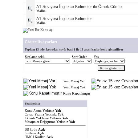
A1 Seviyesi İngilizce Kelimeler ile Örnek Cümle
MaRia
A1 Seviyesi İngilizce Kelimeler
MaRia
Gösteriliş ayarları
Toplam 13 adet konudan sayfa basi 1 ile 13 arasi kadar konu gösteriliyor
Sıralama şekli
Sort Order
Yaş
Yeni Mesaj Var
Yeni Mesaj Yok
Konu Kapatılmıştır
Yetkileriniz
Konu Acma Yetkiniz
Yok
Cevap Yazma Yetkiniz
Yok
Eklenti Yükleme Yetkiniz
Yok
Mesajınızı Değiştirme Yetkiniz
Yok
BB kodu
Açık
Smileler
Açık
[IMG]
Kodları
Açık