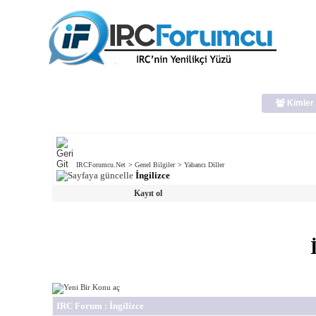
Kimler 
IRCForumcu.Net
>
Genel Bilgiler
>
Yabancı Diller
İngilizce
Kayıt ol
IRC Forum
: İngilizce