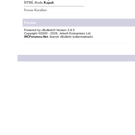
HTML-Kodu
Kapalı
Forum Kuralları
Forum
Powered by vBulletin® Version 3.8.5
Copyright ©2000 - 2026, Jelsoft Enterprises Ltd.
IRCForumcu.Net
, lisanslı vBulletin kullanmaktadır.