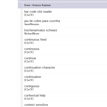
Konu
/
Konuyu Başlatan
bar code slot reader
[C}e{Y]
pia de cobre para cozinha
JanetMenzies
küchenarmatur schwarz
RichardBrunt
continuous feed
[C}e{Y]
continuous
[C}e{Y]
continue
[C}e{Y]
continuation character
[C}e{Y]
continuation
[C}e{Y]
contiguous
[C}e{Y]
contextual help
[C}e{Y]
context sensitive