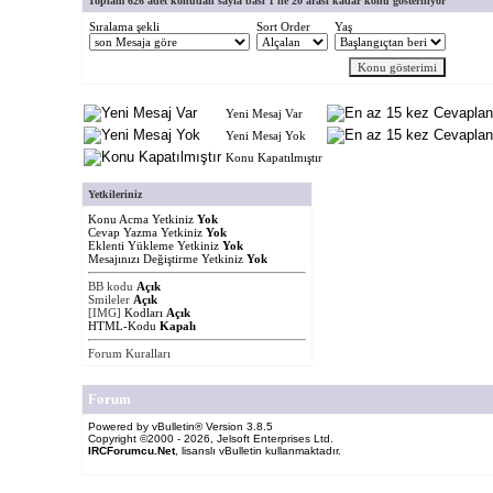
Toplam 626 adet konudan sayfa basi 1 ile 20 arasi kadar konu gösteriliyor
Sıralama şekli
Sort Order
Yaş
Yeni Mesaj Var
Yeni Mesaj Yok
Konu Kapatılmıştır
Yetkileriniz
Konu Acma Yetkiniz
Yok
Cevap Yazma Yetkiniz
Yok
Eklenti Yükleme Yetkiniz
Yok
Mesajınızı Değiştirme Yetkiniz
Yok
BB kodu
Açık
Smileler
Açık
[IMG]
Kodları
Açık
HTML-Kodu
Kapalı
Forum Kuralları
Forum
Powered by vBulletin® Version 3.8.5
Copyright ©2000 - 2026, Jelsoft Enterprises Ltd.
IRCForumcu.Net
, lisanslı vBulletin kullanmaktadır.