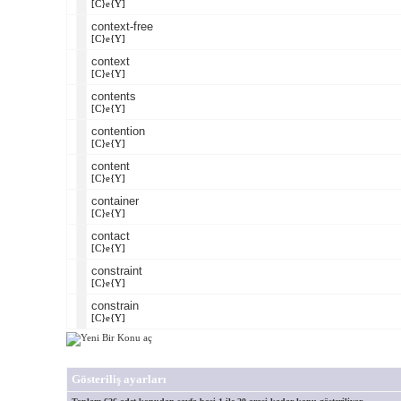
[C}e{Y]
context-free
[C}e{Y]
context
[C}e{Y]
contents
[C}e{Y]
contention
[C}e{Y]
content
[C}e{Y]
container
[C}e{Y]
contact
[C}e{Y]
constraint
[C}e{Y]
constrain
[C}e{Y]
Gösteriliş ayarları