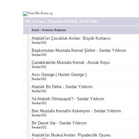
IRC Forum
: Mustafa KEMAL ATATÜRK
Konu
/
Konuyu Başlatan
Atatürk'ün Çocukluk Anıları: Büyük Kurtarıcı
Serdar102
Başkomutan Mustafa Kemal Şiirleri - Serdar Yıldırım
Serdar102
Çanakkale'de Mustafa Kemal - Anzak Koyu
Serdar102
Avcı George ( Hunter George )
Serdar102
Atatürk Bir Deha - Serdar Yıldırım
Serdar102
Ya Atatürk Olmasaydı? - Serdar Yıldırım
Serdar102
Ben Mustafa Kemal'in Askeriyim - Serdar Yıldırım
Serdar102
Bir Davet Var - Serdar Yıldırım
Serdar102
Atatürk'ün İlkokul Anıları: Piyadecilik Oyunu