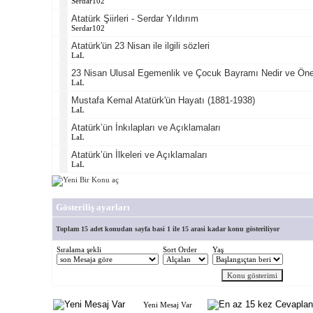
Serdar102
Atatürk Şiirleri - Serdar Yıldırım
Serdar102
Atatürk'ün 23 Nisan ile ilgili sözleri
LaL
23 Nisan Ulusal Egemenlik ve Çocuk Bayramı Nedir ve Ön
LaL
Mustafa Kemal Atatürk'ün Hayatı (1881-1938)
LaL
Atatürk’ün İnkılapları ve Açıklamaları
LaL
Atatürk’ün İlkeleri ve Açıklamaları
LaL
Gösteriliş ayarları
Toplam 15 adet konudan sayfa basi 1 ile 15 arasi kadar konu gösteriliyor
Sıralama şekli
Sort Order
Yaş
Yeni Mesaj Var