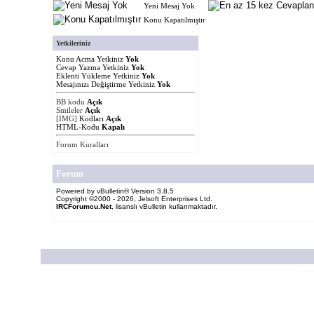
Yeni Mesaj Yok
Konu Kapatılmıştır
Yetkileriniz
Konu Acma Yetkiniz
Yok
Cevap Yazma Yetkiniz
Yok
Eklenti Yükleme Yetkiniz
Yok
Mesajınızı Değiştirme Yetkiniz
Yok
BB kodu
Açık
Smileler
Açık
[IMG]
Kodları
Açık
HTML-Kodu
Kapalı
Forum Kuralları
Forum
Powered by vBulletin® Version 3.8.5
Copyright ©2000 - 2026, Jelsoft Enterprises Ltd.
IRCForumcu.Net
, lisanslı vBulletin kullanmaktadır.