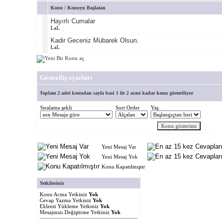
Konu
/
Konuyu Başlatan
Hayırlı Cumalar
LaL
Kadir Geceniz Mübarek Olsun.
LaL
Gösteriliş ayarları
Toplam 2 adet konudan sayfa basi 1 ile 2 arasi kadar konu gösteriliyor
Sıralama şekli
Sort Order
Yaş
Yeni Mesaj Var
Yeni Mesaj Yok
Konu Kapatılmıştır
Yetkileriniz
Konu Acma Yetkiniz
Yok
Cevap Yazma Yetkiniz
Yok
Eklenti Yükleme Yetkiniz
Yok
Mesajınızı Değiştirme Yetkiniz
Yok