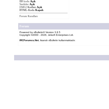
BB kodu
Açık
Smileler
Açık
[IMG]
Kodları
Açık
HTML-Kodu
Kapalı
Forum Kuralları
Forum
Powered by vBulletin® Version 3.8.5
Copyright ©2000 - 2026, Jelsoft Enterprises Ltd.
IRCForumcu.Net
, lisanslı vBulletin kullanmaktadır.