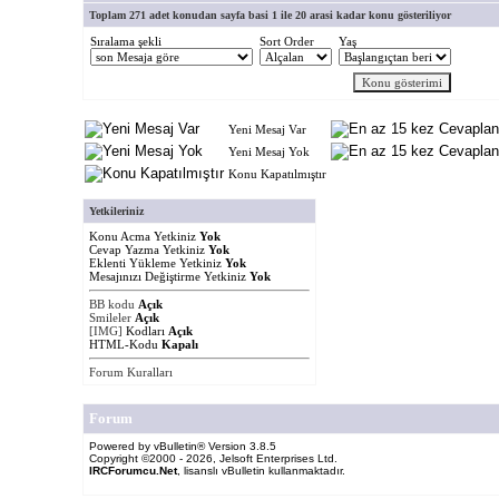
Toplam 271 adet konudan sayfa basi 1 ile 20 arasi kadar konu gösteriliyor
Sıralama şekli
Sort Order
Yaş
Yeni Mesaj Var
Yeni Mesaj Yok
Konu Kapatılmıştır
Yetkileriniz
Konu Acma Yetkiniz
Yok
Cevap Yazma Yetkiniz
Yok
Eklenti Yükleme Yetkiniz
Yok
Mesajınızı Değiştirme Yetkiniz
Yok
BB kodu
Açık
Smileler
Açık
[IMG]
Kodları
Açık
HTML-Kodu
Kapalı
Forum Kuralları
Forum
Powered by vBulletin® Version 3.8.5
Copyright ©2000 - 2026, Jelsoft Enterprises Ltd.
IRCForumcu.Net
, lisanslı vBulletin kullanmaktadır.