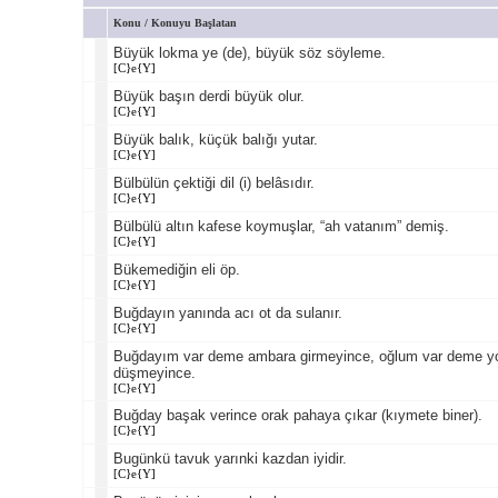
Konu
/
Konuyu Başlatan
Büyük lokma ye (de), büyük söz söyleme.
[C}e{Y]
Büyük başın derdi büyük olur.
[C}e{Y]
Büyük balık, küçük balığı yutar.
[C}e{Y]
Bülbülün çektiği dil (i) belâsıdır.
[C}e{Y]
Bülbülü altın kafese koymuşlar, “ah vatanım” demiş.
[C}e{Y]
Bükemediğin eli öp.
[C}e{Y]
Buğdayın yanında acı ot da sulanır.
[C}e{Y]
Buğdayım var deme ambara girmeyince, oğlum var deme y
düşmeyince.
[C}e{Y]
Buğday başak verince orak pahaya çıkar (kıymete biner).
[C}e{Y]
Bugünkü tavuk yarınki kazdan iyidir.
[C}e{Y]