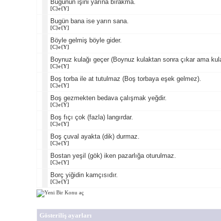
Bugünün işini yarına bırakma.
[C}e{Y]
Bugün bana ise yarın sana.
[C}e{Y]
Böyle gelmiş böyle gider.
[C}e{Y]
Boynuz kulağı geçer (Boynuz kulaktan sonra çıkar ama kula
[C}e{Y]
Boş torba ile at tutulmaz (Boş torbaya eşek gelmez).
[C}e{Y]
Boş gezmekten bedava çalışmak yeğdir.
[C}e{Y]
Boş fıçı çok (fazla) langırdar.
[C}e{Y]
Boş çuval ayakta (dik) durmaz.
[C}e{Y]
Bostan yeşil (gök) iken pazarlığa oturulmaz.
[C}e{Y]
Borç yiğidin kamçısıdır.
[C}e{Y]
Gösteriliş ayarları