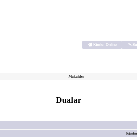
Kimler Online
Su
Makaleler
Dualar
Değerle