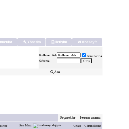
nucular
Yönetim
İletişim
Anasayfa
Kullanıcı Adı
Beni hatırla
Şifreniz
Ara
Seçenekler
Forum arama
Son Mesaj
ndirme
Cevap
Görüntüleme