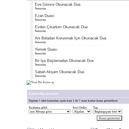
Eve Girince Okunacak Dua
Senorita
Ezan Duası
Senorita
Evden Çıkarken Okunacak Dua
Senorita
Ani Beladan Korunmak İçin Okunacak Dua
Senorita
Yemek Duası
Senorita
Bir İşe Başlamadan Okunacak Dua
Senorita
Sabah Akşam Okunacak Dua
Senorita
Gösteriliş ayarları
Toplam 7 adet konudan sayfa basi 1 ile 7 arasi kadar konu gösteriliyor
Sıralama şekli
Sort Order
Yaş