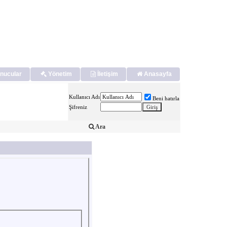
nucular
Yönetim
İletişim
Anasayfa
Kullanıcı Adı
Beni hatırla
Şifreniz
Ara