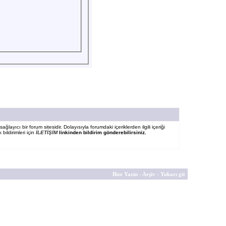
ğlayıcı bir forum sitesidir. Dolayısıyla forumdaki içeriklerden ilgili içeriği
bildirimleri için
İLETİŞİM
linkinden bildirim gönderebilirsiniz.
Bize Yazin
-
Arşiv
-
Yukarı git