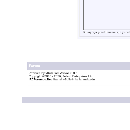
Bu sayfayi görebilmeniz için yönet
Forum
Powered by vBulletin® Version 3.8.5
Copyright ©2000 - 2026, Jelsoft Enterprises Ltd.
IRCForumcu.Net
, lisanslı vBulletin kullanmaktadır.