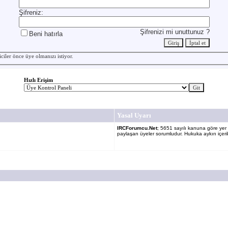
Şifreniz:
Şifrenizi mi unuttunuz ?
Beni hatırla
iciler önce
üye
olmanızı istiyor.
Hızlı Erişim
Yasal Uyarı
IRCForumcu.Net
; 5651 sayılı kanuna göre yer sa
paylaşan üyeler sorumludur. Hukuka aykırı içerik 