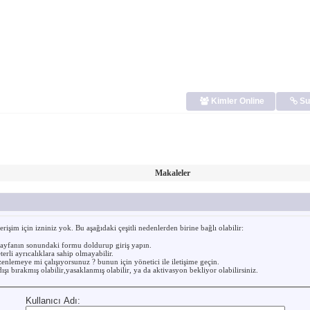
Kimler Online
Su
Makaleler
işim için izniniz yok. Bu aşağıdaki çeşitli nedenlerden birine bağlı olabilir:
sayfanın sonundaki formu doldurup giriş yapın.
erli ayrıcalıklara sahip olmayabilir.
enlemeye mi çalışıyorsunuz ? bunun için yönetici ile iletişime geçin.
ışı bırakmış olabilir,yasaklanmış olabilir, ya da aktivasyon bekliyor olabilirsiniz.
Kullanıcı Adı: