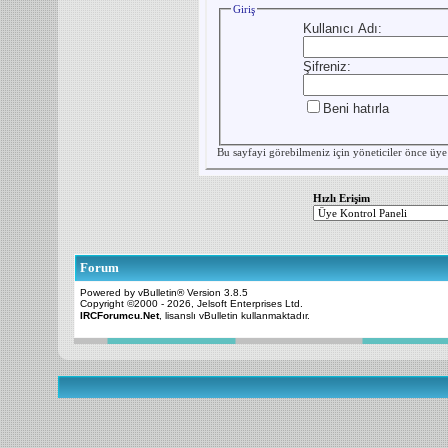
Giriş
Kullanıcı Adı:
Şifreniz:
Beni hatırla
Bu sayfayi görebilmeniz için yöneticiler önce
üye
Hızlı Erişim
Forum
Powered by vBulletin® Version 3.8.5
Copyright ©2000 - 2026, Jelsoft Enterprises Ltd.
IRCForumcu.Net
, lisanslı vBulletin kullanmaktadır.