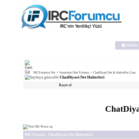
Kimler 
IRCForumcu.Net
>
Sunucular Özel Forumu
>
ChatDiyari.Net & KahveFm.Com
ChatDiyari.Net Haberleri
Kayıt ol
ChatDiya
IRC Forum
: ChatDiyari.Net Haberleri