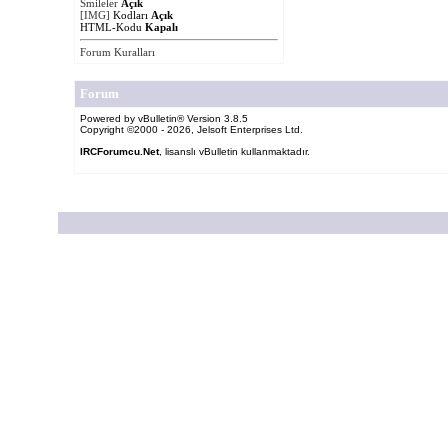
Smileler
Açık
[IMG]
Kodları
Açık
HTML-Kodu
Kapalı
Forum Kuralları
Forum
Powered by vBulletin® Version 3.8.5
Copyright ©2000 - 2026, Jelsoft Enterprises Ltd.
IRCForumcu.Net
, lisanslı vBulletin kullanmaktadır.