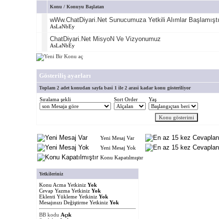
Konu
/
Konuyu Başlatan
wWw.ChatDiyari.Net Sunucumuza Yetkili Alımlar Başlamıştı
AsLaNbEy
ChatDiyari.Net MisyoN Ve Vizyonumuz
AsLaNbEy
Gösteriliş ayarları
Toplam 2 adet konudan sayfa basi 1 ile 2 arasi kadar konu gösteriliyor
Sıralama şekli
Sort Order
Yaş
Yeni Mesaj Var
Yeni Mesaj Yok
Konu Kapatılmıştır
Yetkileriniz
Konu Acma Yetkiniz
Yok
Cevap Yazma Yetkiniz
Yok
Eklenti Yükleme Yetkiniz
Yok
Mesajınızı Değiştirme Yetkiniz
Yok
BB kodu
Açık