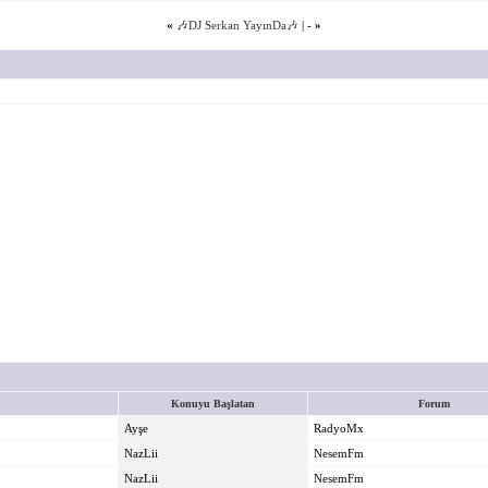
«
🎶DJ Serkan YayınDa🎶
| -
»
Konuyu Başlatan
Forum
Ayşe
RadyoMx
NazLii
NesemFm
NazLii
NesemFm