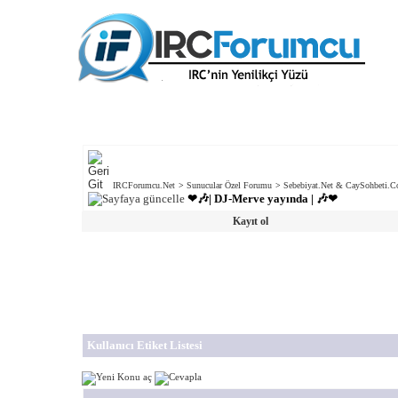
IRCForumcu.Net
>
Sunucular Özel Forumu
>
Sebebiyat.Net & CaySohbeti
❤🎶| DJ-Merve yayında | 🎶❤
Kayıt ol
Kullanıcı Etiket Listesi