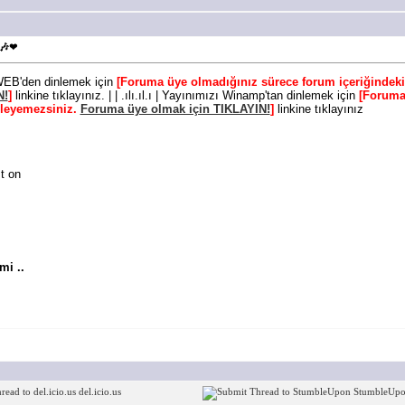
 🎶❤
ı WEB'den dinlemek için
[Foruma üye olmadığınız sürece forum içeriğindeki
N!
]
linkine tıklayınız. | | .ılı.ıl.ı | Yayınımızı Winamp'tan dinlemek için
[Foruma
üleyemezsiniz.
Foruma üye olmak için TIKLAYIN!
]
linkine tıklayınız
t on
mi ..
del.icio.us
StumbleUp