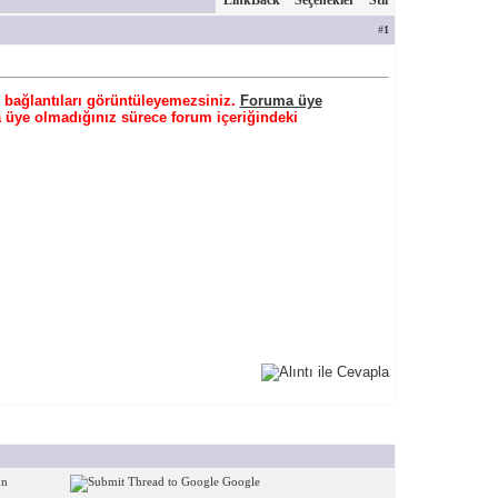
LinkBack
Seçenekler
Stil
#
1
 bağlantıları görüntüleyemezsiniz.
Foruma üye
 üye olmadığınız sürece forum içeriğindeki
on
Google