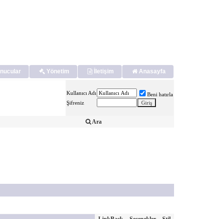
nucular
Yönetim
İletişim
Anasayfa
Kullanıcı Adı
Beni hatırla
Şifreniz
Ara