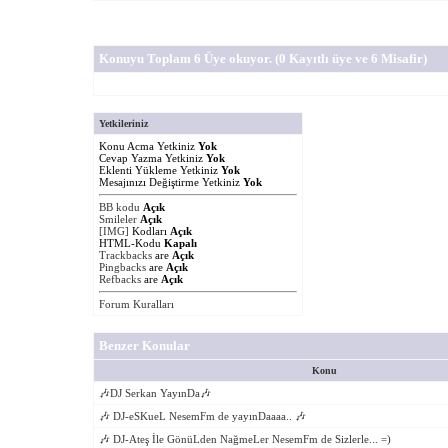
Konuyu Toplam 6 Üye okuyor.
(0 Kayıtlı üye ve 6 Misafir)
Yetkileriniz
Konu Acma Yetkiniz
Yok
Cevap Yazma Yetkiniz
Yok
Eklenti Yükleme Yetkiniz
Yok
Mesajınızı Değiştirme Yetkiniz
Yok
BB kodu
Açık
Smileler
Açık
[IMG]
Kodları
Açık
HTML-Kodu
Kapalı
Trackbacks
are
Açık
Pingbacks
are
Açık
Refbacks
are
Açık
Forum Kuralları
Benzer Konular
Konu
🎶DJ Serkan YayınDa🎶
🎶 DJ-eSKueL NesemFm de yayınDaaaa.. 🎶
🎶 DJ-Ateş İle GönüLden NağmeLer NesemFm de Sizlerle... =)