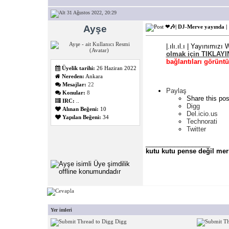
31 Ağustos 2022, 20:29
Ayşe
❤🎶| DJ-Merve yayında |
|.ılı.ıl.ı | Yayınımız
olmak için TIKLAYI
bağlantıları görünt
Üyelik tarihi:
26 Haziran 2022
Nereden:
Ankara
Mesajlar:
22
Paylaş
Konular:
8
Share this pos
IRC:
..
Digg
Alınan Beğeni:
10
Del.icio.us
Yapılan Beğeni:
34
Technorati
Twitter
__________________
kutu kutu pense değil mer
Yer imleri
Digg