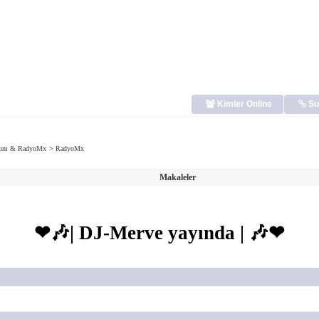
Kimler Online
Su
.Com & RadyoMx
>
RadyoMx
Makaleler
❤🎶| DJ-Merve yayında | 🎶❤