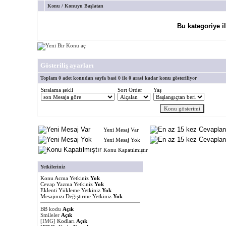
Konu
/
Konuyu Başlatan
Bu kategoriye i
Gösteriliş ayarları
Toplam 0 adet konudan sayfa basi 0 ile 0 arasi kadar konu gösteriliyor
Sıralama şekli
Sort Order
Yaş
Yeni Mesaj Var
Yeni Mesaj Yok
Konu Kapatılmıştır
Yetkileriniz
Konu Acma Yetkiniz
Yok
Cevap Yazma Yetkiniz
Yok
Eklenti Yükleme Yetkiniz
Yok
Mesajınızı Değiştirme Yetkiniz
Yok
BB kodu
Açık
Smileler
Açık
[IMG]
Kodları
Açık