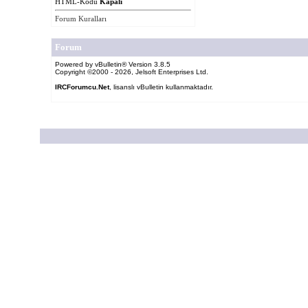
HTML-Kodu
Kapalı
Forum Kuralları
Forum
Powered by vBulletin® Version 3.8.5
Copyright ©2000 - 2026, Jelsoft Enterprises Ltd.
IRCForumcu.Net
, lisanslı vBulletin kullanmaktadır.