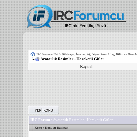
IRCForumcu.Net
>
Bilgisayar, İnternet, Ağ, Yapay Zeka, Uzay, Bilim ve Teknolo
Avatarlık Resimler - Hareketli Gifler
Kayıt ol
IRC Forum
: Avatarlık Resimler - Hareketli Gifler
Konu
/
Konuyu Başlatan