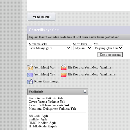
Gösteriliş ayarları
Toplam 0 adet konudan sayfa basi 0 ile 0 arasi kadar konu gösteriliyor
Sıralama şekli
Sort Order
Yaş
Yeni Mesaj Var
Hit Konuya Yeni Mesaj Yazılmış
Yeni Mesaj Yok
Hit Konuya Yeni Mesaj Yazılmamış
Konu Kapatılmıştır
Yetkileriniz
Konu Acma Yetkiniz
Yok
Cevap Yazma Yetkiniz
Yok
Eklenti Yükleme Yetkiniz
Yok
Mesajınızı Değiştirme Yetkiniz
Yok
BB kodu
Açık
Smileler
Açık
[IMG]
Kodları
Açık
HTML-Kodu
Kapalı