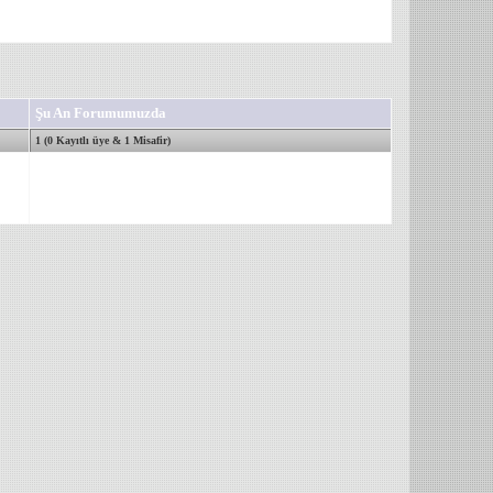
Şu An Forumumuzda
1 (0 Kayıtlı üye & 1 Misafir)