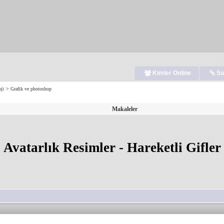
Kimler Online
Su
ji
>
Grafik ve photoshop
Makaleler
Avatarlık Resimler - Hareketli Gifler