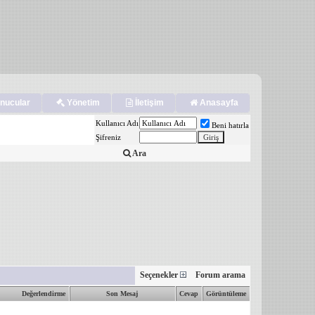
nucular
Yönetim
İletişim
Anasayfa
Kullanıcı Adı
Beni hatırla
Şifreniz
Ara
Seçenekler
Forum arama
Değerlendirme
Son Mesaj
Cevap
Görüntüleme