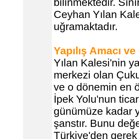
bilinmektedir. Sını
Ceyhan Yılan Kale;
uğramaktadır.
Yapılış Amacı v
Yılan Kalesi'nin y
merkezi olan Çuku
ve o dönemin en ö
İpek Yolu'nun tica
günümüze kadar y
şanstır. Bunu değ
Türkiye'den gerek