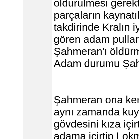
öldürülmesi gerekt
parçaların kaynatı
takdirinde Kralın 
gören adam pullar
Şahmeran'ı öldürme
Adam durumu Şahm
Şahmeran ona kend
aynı zamanda kuyru
gövdesini kıza içir
adama içirtip Lok