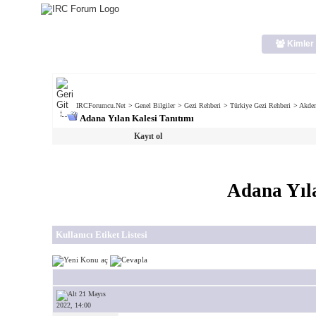
Kimler 
IRCForumcu.Net
>
Genel Bilgiler
>
Gezi Rehberi
>
Türkiye Gezi Rehberi
>
Akden
Adana Yılan Kalesi Tanıtımı
Kayıt ol
Adana Yıla
Kullanıcı Etiket Listesi
21 Mayıs
2022, 14:00