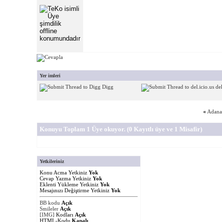
Yer imleri
Digg
del
«
Adana 
Konuyu Toplam 1 Üye okuyor.
(0 Kayıtlı üye ve 1 Misafir)
Yetkileriniz
Konu Acma Yetkiniz
Yok
Cevap Yazma Yetkiniz
Yok
Eklenti Yükleme Yetkiniz
Yok
Mesajınızı Değiştirme Yetkiniz
Yok
BB kodu
Açık
Smileler
Açık
[IMG]
Kodları
Açık
HTML-Kodu
Kapalı