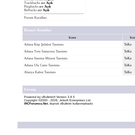
Trackbacks
are
Açık
Pingbacks
are
Açık
Refbacks
are
Açık
Forum Kuralları
Benzer Konular
Konu
Kon
Adana Küp Şelalesi Tanıtımı
TeKo
Adana Tren İstasyonu Tanıtımı
TeKo
Adana Sinema Müzesi Tanıtımı
TeKo
Adana Ulu Cami Tanıtımı
TeKo
Alanya Kalesi Tanıtımı
TeKo
Forum
Powered by vBulletin® Version 3.8.5
Copyright ©2000 - 2026, Jelsoft Enterprises Ltd.
IRCForumcu.Net
, lisanslı vBulletin kullanmaktadır.