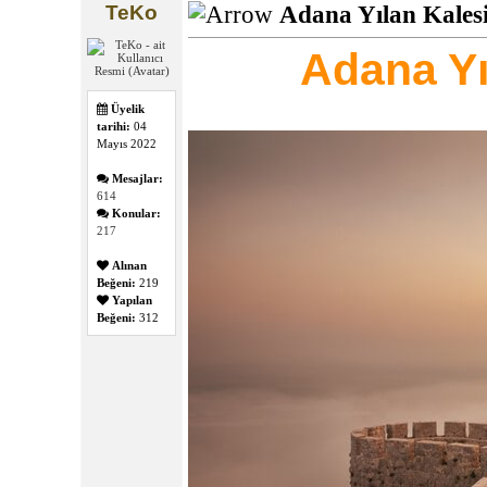
TeKo
Adana Yılan Kalesi
Adana Yı
Üyelik
tarihi:
04
Mayıs 2022
Mesajlar:
614
Konular:
217
Alınan
Beğeni:
219
Yapılan
Beğeni:
312