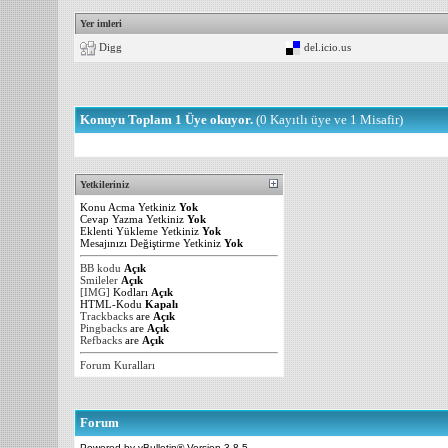
Yer imleri
Digg
del.icio.us
Konuyu Toplam 1 Üye okuyor.
(0 Kayıtlı üye ve 1 Misafir)
Yetkileriniz
Konu Acma Yetkiniz
Yok
Cevap Yazma Yetkiniz
Yok
Eklenti Yükleme Yetkiniz
Yok
Mesajınızı Değiştirme Yetkiniz
Yok
BB kodu
Açık
Smileler
Açık
[IMG]
Kodları
Açık
HTML-Kodu
Kapalı
Trackbacks
are
Açık
Pingbacks
are
Açık
Refbacks
are
Açık
Forum Kuralları
Forum
Powered by vBulletin® Version 3.8.5