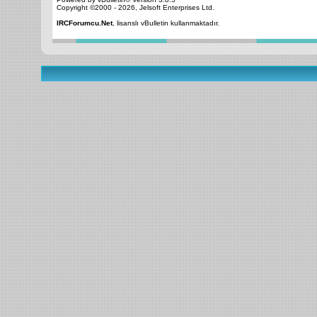
Copyright ©2000 - 2026, Jelsoft Enterprises Ltd.
IRCForumcu.Net
, lisanslı vBulletin kullanmaktadır.