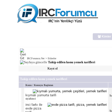
Kimler 
IRCForumcu.Net
>
Etiketler
Takip edilen konu yemek tarifleri
Kayıt ol
Takip edilen konu yemek tarifleri
Konu / Konuyu Başlatan
kıymalı yumurta tarifi
S
siyahinci
inci farkı ile
evde pizza
S