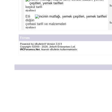
S
keşkül tarifi
siyahinci
Etli
düğün
S
çorbasi tarifi ve malzemeleri
siyahinci
Forum
Powered by vBulletin® Version 3.8.5
Copyright ©2000 - 2026, Jelsoft Enterprises Ltd.
IRCForumcu.Net
, lisanslı vBulletin kullanmaktadır.