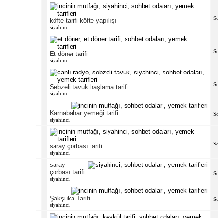
S
köfte tarifi köfte yapılışı
siyahinci
S
Et döner tarifi
siyahinci
S
Sebzeli tavuk haşlama tarifi
siyahinci
Karnabahar yemeği tarifi
S
siyahinci
S
saray çorbası tarifi
siyahinci
saray
çorbası tarifi
S
siyahinci
Şakşuka Tarifi
S
siyahinci