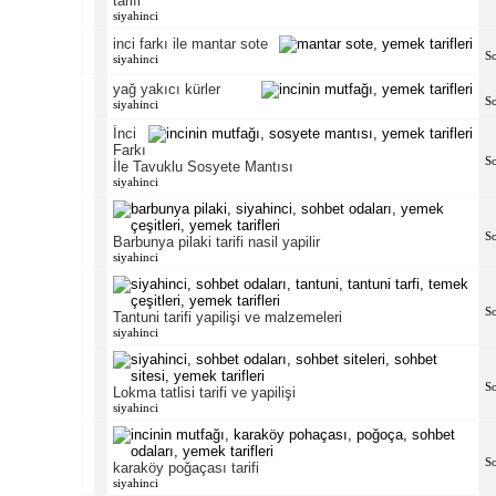
tarifi
siyahinci
inci farkı ile mantar sote
S
siyahinci
yağ yakıcı kürler
S
siyahinci
İnci
Farkı
S
İle Tavuklu Sosyete Mantısı
siyahinci
S
Barbunya pilaki tarifi nasil yapilir
siyahinci
S
Tantuni tarifi yapilişi ve malzemeleri
siyahinci
S
Lokma tatlisi tarifi ve yapilişi
siyahinci
S
karaköy poğaçası tarifi
siyahinci