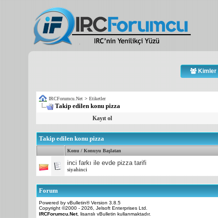
Kimler 
IRCForumcu.Net
>
Etiketler
Takip edilen konu pizza
Kayıt ol
Takip edilen konu pizza
Konu / Konuyu Başlatan
inci farkı ile evde pizza tarifi
siyahinci
Forum
Powered by vBulletin® Version 3.8.5
Copyright ©2000 - 2026, Jelsoft Enterprises Ltd.
IRCForumcu.Net
, lisanslı vBulletin kullanmaktadır.