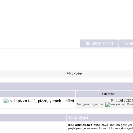
Kimler Online
Su
Makaleler
Son Mesaj
04 Eylül 2022
Son yazan
siyahinci
Yasal Uyarı
IRCForumcu.Net
; 5651 sayılı kanuna göre yer sa
paylaşan üyeler sorumludur. Hukuka aykırı içerik 