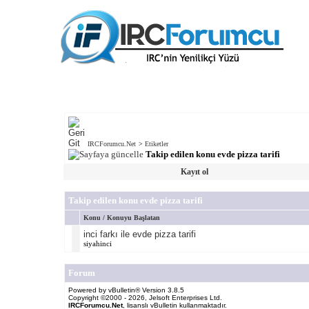
IRCForumcu.Net
>
Etiketler
Takip edilen konu evde pizza tarifi
Kayıt ol
Takip edilen konu evde pizza tarifi
Konu / Konuyu Başlatan
inci farkı ile evde pizza tarifi
siyahinci
Forum
Powered by vBulletin® Version 3.8.5
Copyright ©2000 - 2026, Jelsoft Enterprises Ltd.
IRCForumcu.Net
, lisanslı vBulletin kullanmaktadır.