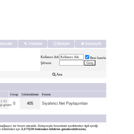
nucular
Yönetim
İletişim
Anasayfa
Kullanıcı Adı
Beni hatırla
Şifreniz
Ara
Cevap
Görüntüleme
Forum
12:43
0
405
Siyahinci.Net Paylaşımları
ğlayıcı bir forum sitesidir. Dolayısıyla forumdaki içeriklerden ilgili içeriği
bildirimleri için
İLETİŞİM
linkinden bildirim gönderebilirsiniz.