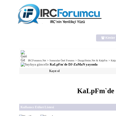
Kimler 
IRCForumcu.Net
>
Sunucular Özel Forumu
>
DuyguYerim.Net & KalpFm
>
Kal
KaLpFm`de DJ-ZaMaN yayında
Kayıt ol
KaLpFm`de 
Kullanıcı Etiket Listesi