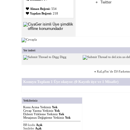
Twitter
Alınan Beğeni:
554
Yapılan Beğeni:
218
Yer imleri
Digg
del
«
KaLpFm`de DJ-Farketm
Konuyu Toplam 1 Üye okuyor.
(0 Kayıtlı üye ve 1 Misafir)
Yetkileriniz
Konu Acma Yetkiniz
Yok
Cevap Yazma Yetkiniz
Yok
Eklenti Yükleme Yetkiniz
Yok
Mesajınızı Değiştirme Yetkiniz
Yok
BB kodu
Açık
Smileler
Açık