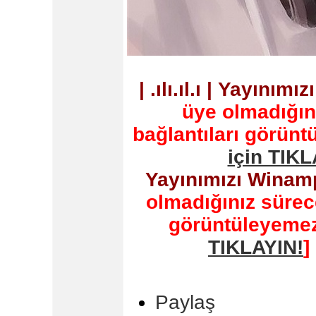
| .ılı.ıl.ı | Yayını
üye olmadığın
bağlantıları görün
için TIKL
Yayınımızı Winam
olmadığınız sürece
görüntüleyemez
TIKLAYIN!
]
Paylaş