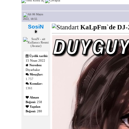
06 Mayıs
2022, 18:55
SosiN
KaLpFm`de DJ-
❥
Üyelik tarihi:
15 Nisan 2022
Nereden:
Diyarbakır
Mesajlar:
1.757
Konular:
1361
Alınan
Beğeni:
258
Yapılan
Beğeni:
280