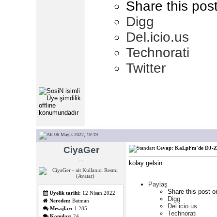
Share this pos
Digg
Del.icio.us
Technorati
Twitter
06 Mayıs 2022, 19:19
CiyaGer
Cevap: KaLpFm`de DJ-
...
kolay gelsin
Paylaş
Share this post o
Üyelik tarihi:
12 Nisan 2022
Digg
Nereden:
Batman
Del.icio.us
Mesajlar:
1.285
Technorati
Konular:
24