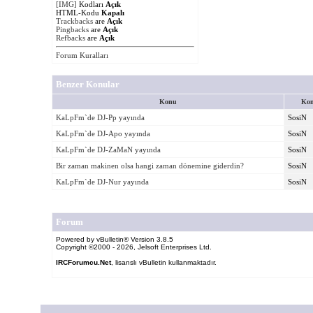
[IMG]
Kodları
Açık
HTML-Kodu
Kapalı
Trackbacks
are
Açık
Pingbacks
are
Açık
Refbacks
are
Açık
Forum Kuralları
Benzer Konular
Konu
Kon
KaLpFm`de DJ-Pp yayında
SosiN
KaLpFm`de DJ-Apo yayında
SosiN
KaLpFm`de DJ-ZaMaN yayında
SosiN
Bir zaman makinen olsa hangi zaman dönemine giderdin?
SosiN
KaLpFm`de DJ-Nur yayında
SosiN
Forum
Powered by vBulletin® Version 3.8.5
Copyright ©2000 - 2026, Jelsoft Enterprises Ltd.
IRCForumcu.Net
, lisanslı vBulletin kullanmaktadır.