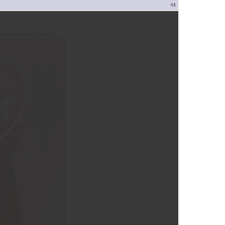
#
1
l image is sized 720x885.