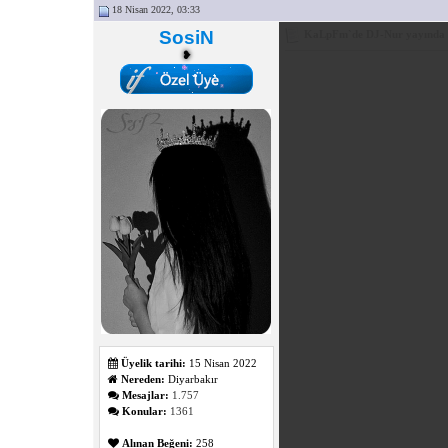
18 Nisan 2022, 03:33
SosiN
KaLpFm`de DJ-Nur yayında
❥
Üyelik tarihi:
15 Nisan 2022
Nereden:
Diyarbakır
Mesajlar:
1.757
Konular:
1361
Alınan Beğeni:
258