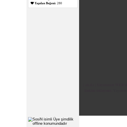
Yapılan Beğeni:
280
| .ılı.ıl.ı | Yayınımızı WEB
linkine tıklayınız.
Yayınım