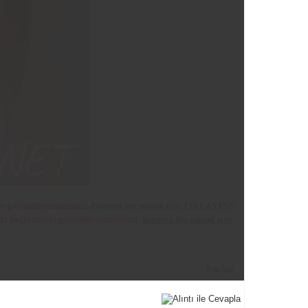
rı görüntüleyemezsiniz.
Foruma üye olmak için TIKLAYIN!
]
ki bağlantıları görüntüleyemezsiniz.
Foruma üye olmak için
Paylaş