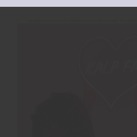
This image has been resized. Click this bar to view the full image. The origina