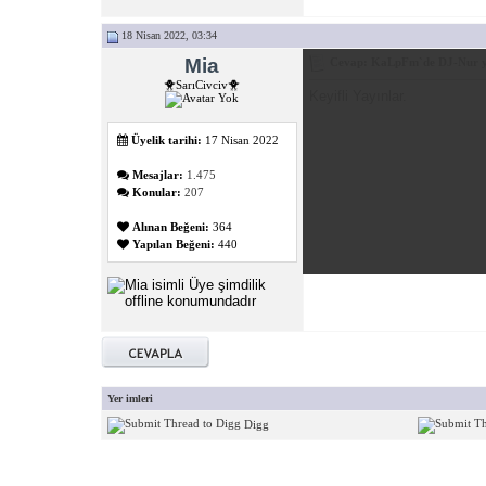
18 Nisan 2022, 03:34
Mia
Cevap: KaLpFm`de DJ-Nur y
🐥SarıCivciv🐥
Keyifli Yayınlar.
Üyelik tarihi:
17 Nisan 2022
Mesajlar:
1.475
Konular:
207
Alınan Beğeni:
364
Yapılan Beğeni:
440
Yer imleri
Digg