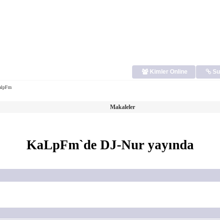
Kimler Online
Su
alpFm
Makaleler
KaLpFm`de DJ-Nur yayında