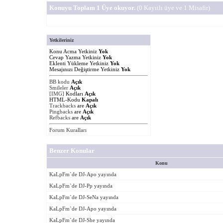
Konuyu Toplam 1 Üye okuyor.
(0 Kayıtlı üye ve 1 Misafir)
Yetkileriniz
Konu Acma Yetkiniz
Yok
Cevap Yazma Yetkiniz
Yok
Eklenti Yükleme Yetkiniz
Yok
Mesajınızı Değiştirme Yetkiniz
Yok
BB kodu
Açık
Smileler
Açık
[IMG]
Kodları
Açık
HTML-Kodu
Kapalı
Trackbacks
are
Açık
Pingbacks
are
Açık
Refbacks
are
Açık
Forum Kuralları
Benzer Konular
Konu
KaLpFm`de DJ-Apo yayında
KaLpFm`de DJ-Pp yayında
KaLpFm`de DJ-SeNa yayında
KaLpFm`de DJ-Apo yayında
KaLpFm`de DJ-She yayında