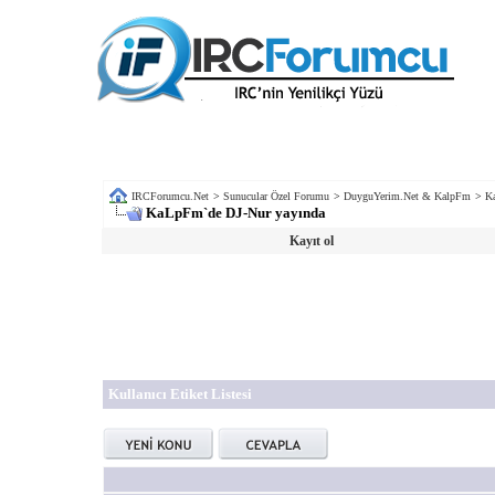
IRCForumcu.Net
>
Sunucular Özel Forumu
>
DuyguYerim.Net & KalpFm
>
K
KaLpFm`de DJ-Nur yayında
Kayıt ol
Kullanıcı Etiket Listesi