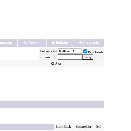
nucular
Yönetim
İletişim
Anasayfa
Kullanıcı Adı
Beni hatırla
Şifreniz
Ara
LinkBack
Seçenekler
Stil