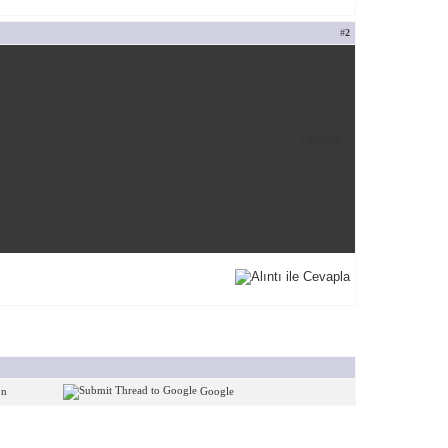
#
2
Paylaş
on
Google