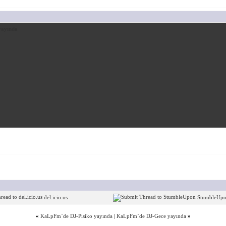
ayında
del.icio.us
StumbleUp
«
KaLpFm`de DJ-Pisiko yayında
|
KaLpFm`de DJ-Gece yayında
»