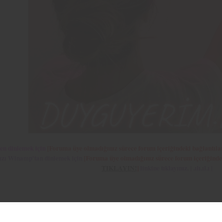
'den dinlemek için
[Foruma üye olmadığınız sürece forum içeriğindeki bağlantıla
ızı Winamp'tan dinlemek için
[Foruma üye olmadığınız sürece forum içeriğinde
TIKLAYIN!
]
linkine tıklayınız. | .ılı.ıl.ı |