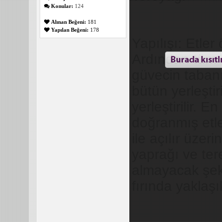
Konular:
124
Alınan Beğeni:
181
Yapılan Beğeni:
178
Yapılışı: Etle
Ardından tüm 
güvecin tabanı
bütün yerleştir
yerleştirilir. 
doğranmış etler
ile açılır üzer
yaprağı ve te
almayacak şeki
fırında yaklaşık