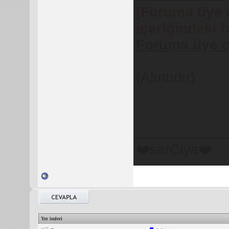
[Foruma üye 
içeriğindeki 
Foruma üye o
(Alıntıdır)
___________
❤️serCiya❤️
Yer imleri