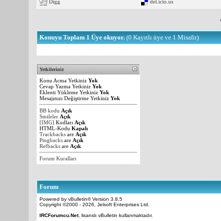
Digg
del.icio.us
Konuyu Toplam 1 Üye okuyor.
(0 Kayıtlı üye ve 1 Misafir)
Yetkileriniz
Konu Acma Yetkiniz
Yok
Cevap Yazma Yetkiniz
Yok
Eklenti Yükleme Yetkiniz
Yok
Mesajınızı Değiştirme Yetkiniz
Yok
BB kodu
Açık
Smileler
Açık
[IMG]
Kodları
Açık
HTML-Kodu
Kapalı
Trackbacks
are
Açık
Pingbacks
are
Açık
Refbacks
are
Açık
Forum Kuralları
Forum
Powered by vBulletin® Version 3.8.5
Copyright ©2000 - 2026, Jelsoft Enterprises Ltd.
IRCForumcu.Net
, lisanslı vBulletin kullanmaktadır.