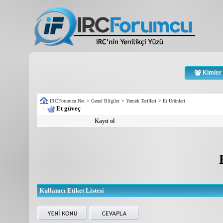
Kimler 
IRCForumcu.Net
>
Genel Bilgiler
>
Yemek Tarifleri
>
Et Ürünleri
Et güveç
Kayıt ol
Kullanıcı Etiket Listesi