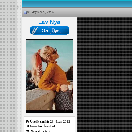
03 Mayıs 2022, 23:15
LaviNya
Et güveç
500 gr dana k
20 adet arpac
2 adet kırmızı
2 adet çarlisto
10 diş sarıms
4 adet soyul
1 kaşık domat
2 adet defne 
Tuz
Karabiber
Üyelik tarihi:
29 Nisan 2022
Nereden:
İstanbul
Tereyağı
Mesajlar:
609