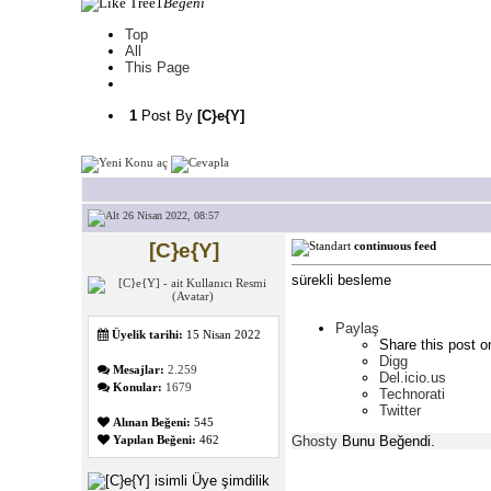
1
Beğeni
Top
All
This Page
1
Post By
[C}e{Y]
26 Nisan 2022, 08:57
[C}e{Y]
continuous feed
sürekli besleme
Paylaş
Üyelik tarihi:
15 Nisan 2022
Share this post o
Digg
Mesajlar:
2.259
Del.icio.us
Konular:
1679
Technorati
Twitter
Alınan Beğeni:
545
Ghosty
Bunu Beğendi.
Yapılan Beğeni:
462