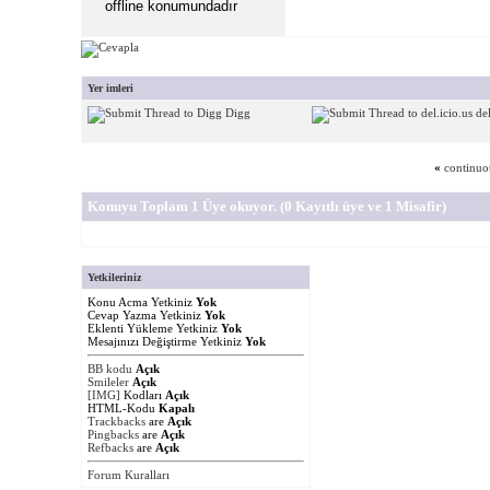
Yer imleri
Digg
del
«
continuo
Konuyu Toplam 1 Üye okuyor.
(0 Kayıtlı üye ve 1 Misafir)
Yetkileriniz
Konu Acma Yetkiniz
Yok
Cevap Yazma Yetkiniz
Yok
Eklenti Yükleme Yetkiniz
Yok
Mesajınızı Değiştirme Yetkiniz
Yok
BB kodu
Açık
Smileler
Açık
[IMG]
Kodları
Açık
HTML-Kodu
Kapalı
Trackbacks
are
Açık
Pingbacks
are
Açık
Refbacks
are
Açık
Forum Kuralları