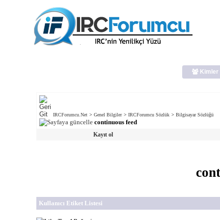
Kimler 
IRCForumcu.Net
>
Genel Bilgiler
>
IRCForumcu Sözlük
>
Bilgisayar Sözlüğü
continuous feed
Kayıt ol
cont
Kullanıcı Etiket Listesi