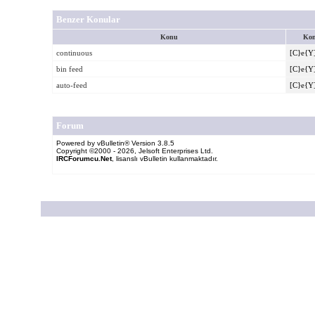
Benzer Konular
Konu
Kon
continuous
[C}e{Y
bin feed
[C}e{Y
auto-feed
[C}e{Y
Forum
Powered by vBulletin® Version 3.8.5
Copyright ©2000 - 2026, Jelsoft Enterprises Ltd.
IRCForumcu.Net
, lisanslı vBulletin kullanmaktadır.