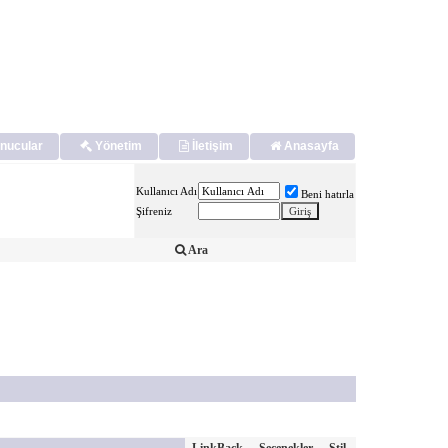
nucular
Yönetim
İletişim
Anasayfa
Kullanıcı Adı
Beni hatırla
Şifreniz
Ara