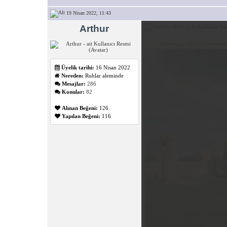
19 Nisan 2022, 11:43
Arthur
Peyzaj Arkeolojisi Ne
This image has been resized. 
Üyelik tarihi:
16 Nisan 2022
Nereden:
Ruhlar aleminde
Mesajlar:
286
Konular:
82
Alınan Beğeni:
126
Yapılan Beğeni:
116