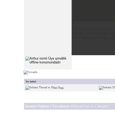
Peyzaj arkeolojisi geçmiş 
gereği disiplinlerarası ç
Onu arkeolojinin diğer ala
Yer imleri
Digg
Konuyu Toplam 1 Üye okuyor.
(0 Kayıtlı üye ve 1 Misafir)