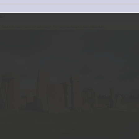
dir?
Click this bar to view the full image. The original image is sized 800x546.