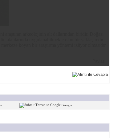
 araştıran arkeolojinin alt dallarından biridir. Doğası
tün alanlarında uygulanabilmekte olan bir yaklaşımdır.
i merkeze koyan bir araştırma yöntemi izliyor olmasıdır.
Paylaş
on
Google