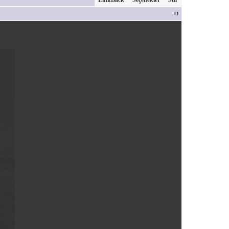
LinkBack
Seçenekler
Stil
#
1