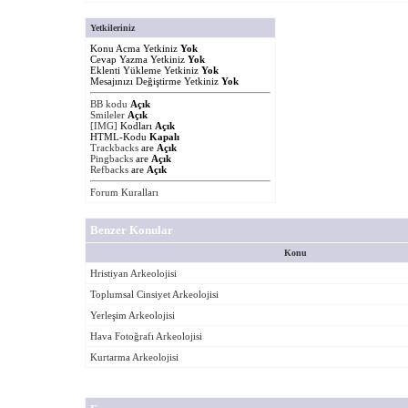
Yetkileriniz
Konu Acma Yetkiniz
Yok
Cevap Yazma Yetkiniz
Yok
Eklenti Yükleme Yetkiniz
Yok
Mesajınızı Değiştirme Yetkiniz
Yok
BB kodu
Açık
Smileler
Açık
[IMG]
Kodları
Açık
HTML-Kodu
Kapalı
Trackbacks
are
Açık
Pingbacks
are
Açık
Refbacks
are
Açık
Forum Kuralları
Benzer Konular
Konu
Hristiyan Arkeolojisi
Toplumsal Cinsiyet Arkeolojisi
Yerleşim Arkeolojisi
Hava Fotoğrafı Arkeolojisi
Kurtarma Arkeolojisi