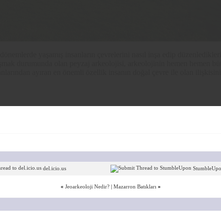
dönemlerde yaşamış insanların çevrelerini nasıl inşa edip düzenlediklerini
alışmak durumunda olan peyzaj arkeolojisi, arkeolojinin hemen hemen bü
nlarından ayıran en önemli özellik insanın doğal çevre ile olan ilişkisin
del.icio.us
StumbleUp
«
Jeoarkeoloji Nedir?
|
Mazarron Batıkları
»