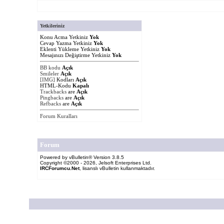
Yetkileriniz
Konu Acma Yetkiniz
Yok
Cevap Yazma Yetkiniz
Yok
Eklenti Yükleme Yetkiniz
Yok
Mesajınızı Değiştirme Yetkiniz
Yok
BB kodu
Açık
Smileler
Açık
[IMG]
Kodları
Açık
HTML-Kodu
Kapalı
Trackbacks
are
Açık
Pingbacks
are
Açık
Refbacks
are
Açık
Forum Kuralları
Forum
Powered by vBulletin® Version 3.8.5
Copyright ©2000 - 2026, Jelsoft Enterprises Ltd.
IRCForumcu.Net
, lisanslı vBulletin kullanmaktadır.