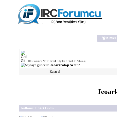
Kimler 
IRCForumcu.Net
>
Genel Bilgiler
>
Tarih
>
Arkeoloji
Jeoarkeoloji Nedir?
Kayıt ol
Jeoark
Kullanıcı Etiket Listesi