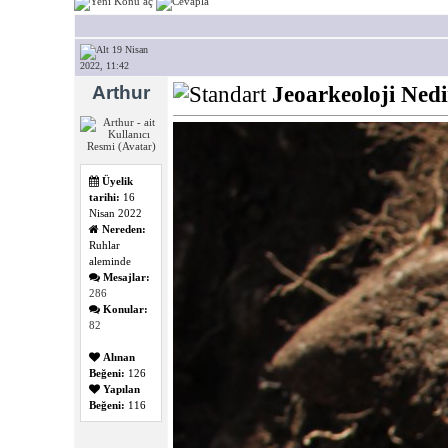
19 Nisan
2022, 11:42
Arthur
Jeoarkeoloji Ned
Üyelik
tarihi:
16
Nisan 2022
Nereden:
Ruhlar
aleminde
Mesajlar:
286
Konular:
82
Alınan
Beğeni:
126
Yapılan
Beğeni:
116