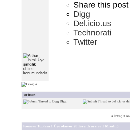
Share this post
Digg
Del.icio.us
Technorati
Twitter
Yer imleri
Digg
del
«
Petroglif ne
Konuyu Toplam 1 Üye okuyor.
(0 Kayıtlı üye ve 1 Misafir)