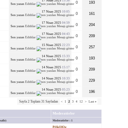
17 Nisan 2025
15:38
0
193
Son yazan
Edithlar
17 Nisan 2025
10:05
0
161
Son yazan
Edithlar
17 Nisan 2025
04:59
0
204
Son yazan
Edithlar
17 Nisan 2025
04:43
0
209
Son yazan
Edithlar
15 Nisan 2025
22:23
0
257
Son yazan
Edithlar
14 Nisan 2025
15:33
0
193
Son yazan
Edithlar
14 Nisan 2025
15:17
0
209
Son yazan
Edithlar
14 Nisan 2025
10:33
0
229
Son yazan
Edithlar
14 Nisan 2025
05:23
0
196
Son yazan
Edithlar
Sayfa 2 Toplam 31 Sayfadan
<
1
2
3
4
12
>
Last
»
Moderatörler
afir)
Moderatörler : 1
PiSkOlOg