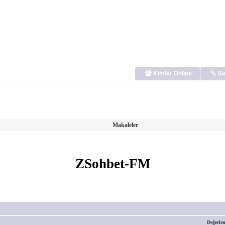
Kimler Online
Su
Makaleler
ZSohbet-FM
Değerle