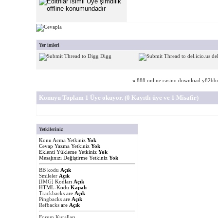
Yer imleri
Digg
del
«
888 online casino download y82b
Konuyu Toplam 1 Üye okuyor.
(0 Kayıtlı üye ve 1 Misafir)
Yetkileriniz
Konu Acma Yetkiniz
Yok
Cevap Yazma Yetkiniz
Yok
Eklenti Yükleme Yetkiniz
Yok
Mesajınızı Değiştirme Yetkiniz
Yok
BB kodu
Açık
Smileler
Açık
[IMG]
Kodları
Açık
HTML-Kodu
Kapalı
Trackbacks
are
Açık
Pingbacks
are
Açık
Refbacks
are
Açık
Forum Kuralları