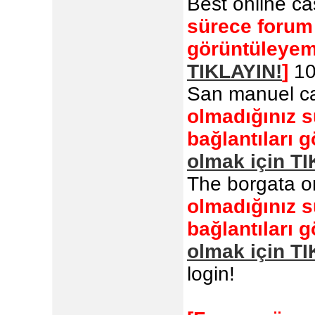
Best online ca
sürece forum 
görüntüleyem
TIKLAYIN!
]
10
San manuel ca
olmadığınız s
bağlantıları 
olmak için T
The borgata o
olmadığınız s
bağlantıları 
olmak için T
login!