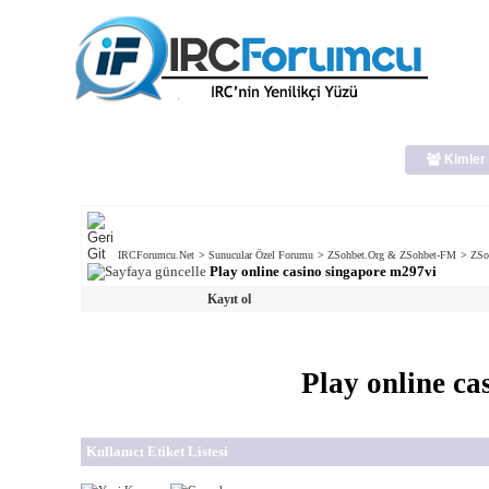
Kimler 
IRCForumcu.Net
>
Sunucular Özel Forumu
>
ZSohbet.Org & ZSohbet-FM
>
ZSo
Play online casino singapore m297vi
Kayıt ol
Play online ca
Kullanıcı Etiket Listesi