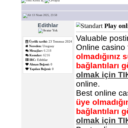
13 Nisan 2025, 23:58
Edithlar
Play onl
Valuable post
Üyelik tarihi:
23 Temmuz 2024
Online casino
Nereden:
Uruguay
Mesajlar:
6.218
olmadığınız s
Konular:
6216
IRC:
Edithlar
bağlantıları 
Alınan Beğeni:
0
Yapılan Beğeni:
0
olmak için T
online.
Best online ca
üye olmadığın
bağlantıları 
olmak için T