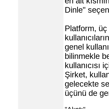
en alt kısmı
Dinle" seçene
Platform, üç 
kullanıcılar
genel kulla
bilinmekle b
kullanıcısı iç
Şirket, kulla
gelecekte se
üçünü de gen