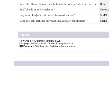
YouTube Music, Tekrar dinle bölümde tasarım değişikliğine gidiyor
Rom
YouTube'de en son ne izledin ?
Senorit
Bağımlısı olduğunuz bir YouTube kanalı var mı?
SosiN
Daha çok eski şarkıları mı yoksa yeni şarkıları mı dinlersin?
SosiN
Forum
Powered by vBulletin® Version 3.8.5
Copyright ©2000 - 2026, Jelsoft Enterprises Ltd.
IRCForumcu.Net
, lisanslı vBulletin kullanmaktadır.