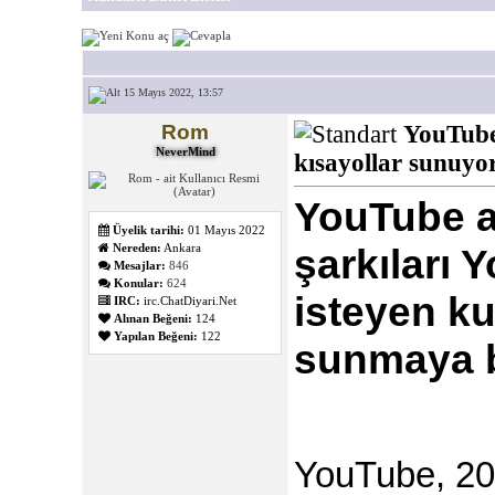
15 Mayıs 2022, 13:57
Rom
YouTube,
NeverMind
kısayollar sunuyo
YouTube a
Üyelik tarihi:
01 Mayıs 2022
Nereden:
Ankara
şarkıları
Mesajlar:
846
Konular:
624
isteyen ku
IRC:
irc.ChatDiyari.Net
Alınan Beğeni:
124
Yapılan Beğeni:
122
sunmaya b
YouTube, 201