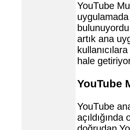
YouTube Mus
uygulamada k
bulunuyordu.
artık ana u
kullanıcılar
hale getiriyor
YouTube M
YouTube ana
açıldığında
doğrudan You