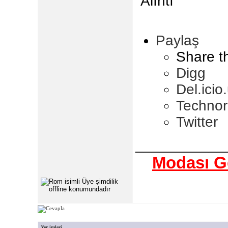
''Alıntı''
Paylaş
Share t
Digg
Del.icio
Technor
Twitter
___________
Modası Ge
Yer imleri