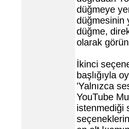
düğmeye yer
düğmesinin y
düğme, dire
olarak görün
İkinci seçen
başlığıyla o
'Yalnızca ses
YouTube Mus
istenmediği 
seçeneklerini