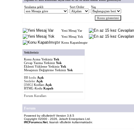
Sıralama şekli
Sort Order
Yaş
Yeni Mesaj Var
Yeni Mesaj Yok
Konu Kapatılmıştır
Yetkileriniz
Konu Acma Yetkiniz
Yok
Cevap Yazma Yetkiniz
Yok
Eklenti Yükleme Yetkiniz
Yok
Mesajınızı Değiştirme Yetkiniz
Yok
BB kodu
Açık
Smileler
Açık
[IMG]
Kodları
Açık
HTML-Kodu
Kapalı
Forum Kuralları
Forum
Powered by vBulletin® Version 3.8.5
Copyright ©2000 - 2026, Jelsoft Enterprises Ltd.
IRCForumcu.Net
, lisanslı vBulletin kullanmaktadır.