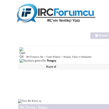
Kimler 
IRCForumcu.Net
>
Genel Bilgiler
>
Burçlar, Fallar ve Kehanetler
Yengeç
Kayıt ol
IRC Forum
: Yengeç