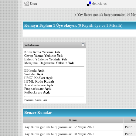
Digg
del.icio.us
«
Yay Burcu günlük burç yorumları 14 Ma
Konuyu Toplam 1 Üye okuyor.
(0 Kayıtlı üye ve 1 Misafir)
Yetkileriniz
Konu Acma Yetkiniz
Yok
Cevap Yazma Yetkiniz
Yok
Eklenti Yükleme Yetkiniz
Yok
Mesajınızı Değiştirme Yetkiniz
Yok
BB kodu
Açık
Smileler
Açık
[IMG]
Kodları
Açık
HTML-Kodu
Kapalı
Trackbacks
are
Açık
Pingbacks
are
Açık
Refbacks
are
Açık
Forum Kuralları
Benzer Konular
Konu
Kon
Yay Burcu günlük burç yorumları 12 Mayıs 2022
PariSLi
Yay Burcu günlük burç yorumları 10 Mayıs 2022
PariSLi