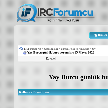
Kimler 
IRCForumcu.Net
>
Genel Bilgiler
>
Burçlar, Fallar ve Kehanetler
>
Yay
Yay Burcu günlük burç yorumları 15 Mayıs 2022
Kayıt ol
Yay Burcu günlük bu
Kullanıcı Etiket Listesi