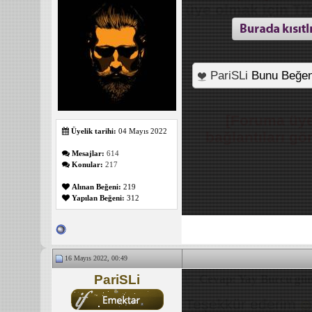
üye olmak için TI
PariSLi
Bunu Beğen
_______________
[Foruma üye
Üyelik tarihi:
04 Mayıs 2022
bağlantıları g
Mesajlar:
614
Konular:
217
Alınan Beğeni:
219
Yapılan Beğeni:
312
16 Mayıs 2022, 00:49
PariSLi
Cevap: Yay Burcu gün
Teşekkür ederim