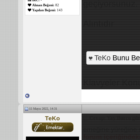
IRC:
-
geçiyorsunuz.
Alınan Beğeni:
82
Yapılan Beğeni:
143
Alıntıdır
TeKo
Bunu Be
___________
Klavyeler Kon
15 Mayıs 2022, 14:31
TeKo
Cevap: Yay Burcu gün
emeğine yüreğine 
forum içeriğindek