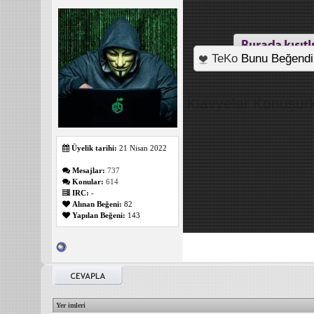
TeKo
Bunu Beğendi
_______________
Klavyeler Konuşur
Üyelik tarihi:
21 Nisan 2022
Mesajlar:
737
Konular:
614
IRC:
-
Alınan Beğeni:
82
Yapılan Beğeni:
143
Yer imleri