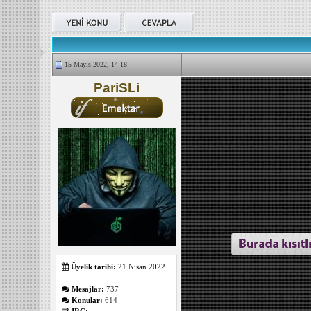
15 Mayıs 2022, 14:18
PariSLi
Yay Burcu günl
Bu pazar, öğre
uğrayabileceğin
yüzleşeceğiniz 
dost gördüğünü
yüzleşebilirsi
zamankinden d
bir süreçten 
Üyelik tarihi:
21 Nisan 2022
olabilecek her
Mesajlar:
737
Ayrıca hata y
Konular:
614