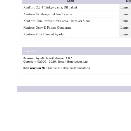
Konu
Kon
XenForo 2.2.4 Türkçe yama, Dil paketi
Linux
Xenforo İlk Mesaja Reklam Ekleme
Linux
XenForo Tüm İmzaları Sıfırlama - İmzaları Silme
Linux
Xenforo Onay E-Postası Gönderme
Linux
Xenforo Rota Filtreleri Ayarları
Linux
Forum
Powered by vBulletin® Version 3.8.5
Copyright ©2000 - 2026, Jelsoft Enterprises Ltd.
IRCForumcu.Net
, lisanslı vBulletin kullanmaktadır.