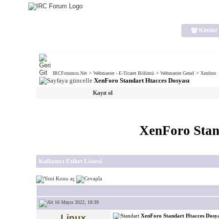
Kimler 
IRCForumcu.Net
>
Webmaster - E-Ticaret Bölümü
>
Webmaster Genel
>
Xenforo
XenForo Standart Htacces Dosyası
Kayıt ol
XenForo Stan
Kullanıcı Etiket Listesi
16 Mayıs 2022, 18:39
Linux
XenForo Standart Htacces Dosya