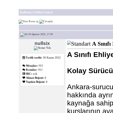
Kullanıcı Etiket Listesi
29 Ağustos 2023, 17:49
nullsix
A Sınıfı
A Sınıfı Ehli
Üyelik tarihi:
30 Kasım 2022
Mesajlar:
965
Kolay Sürücü
Konular:
962
IRC:
yok
Alınan Beğeni:
0
Yapılan Beğeni:
0
Ankara-surucuk
hakkında ayrınt
kaynağa sahipti
kurslarının av