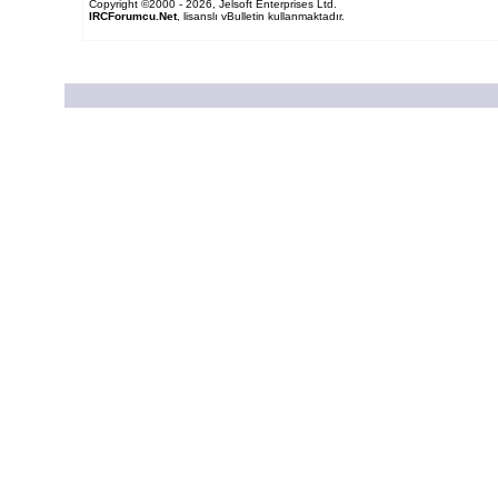
Copyright ©2000 - 2026, Jelsoft Enterprises Ltd.
IRCForumcu.Net
, lisanslı vBulletin kullanmaktadır.