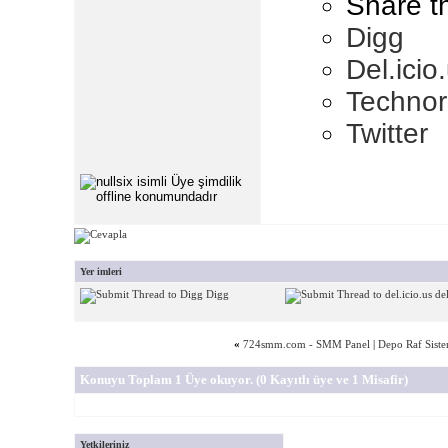
Share t
Digg
Del.icio
Technor
Twitter
Yer imleri
Digg
del
«
724smm.com - SMM Panel
|
Depo Raf Siste
Konuyu Toplam 1 Üye okuyor.
(0 Kayıtlı üye ve 1 Misafir)
Yetkileriniz