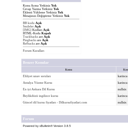
Konu Acma Yetkiniz
Yok
Cevap Yazma Yetkiniz
Yok
Eklenti Yükleme Yetkiniz
Yok
Mesajınızı Değiştirme Yetkiniz
Yok
BB kodu
Açık
Smileler
Açık
[IMG]
Kodları
Açık
HTML-Kodu
Kapalı
Trackbacks
are
Açık
Pingbacks
are
Açık
Refbacks
are
Açık
Forum Kuralları
Benzer Konular
Konu
Kon
Ehliyet sınav soruları
karinca
Antalya Yüzme Kursu
karinca
En iyi Ankara Dil Kursu
nullsix
Beylikdüzü ingilizce kursu
karinca
Güncel dil kursu fiyatları - Dilkursufiyatlari.com
nullsix
Forum
Powered by vBulletin® Version 3.8.5