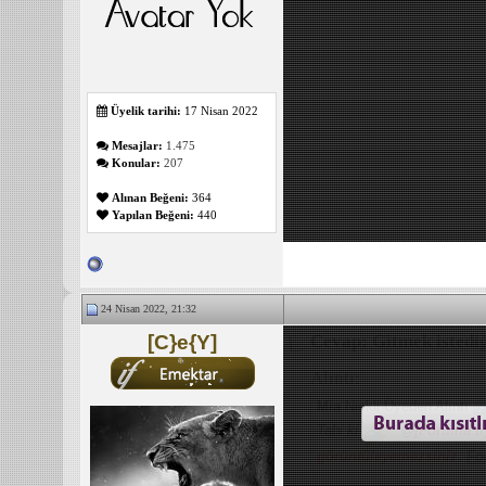
Üyelik tarihi:
17 Nisan 2022
Mesajlar:
1.475
Konular:
207
Alınan Beğeni:
364
Yapılan Beğeni:
440
24 Nisan 2022, 21:32
[C}e{Y]
Cevap: Gitmek istediğ
Alıntı:
Mia
Nickli Üyeden Alıntı
Tabi ki
@
[Foruma üy
görüntüleyemezsiniz.
Fo