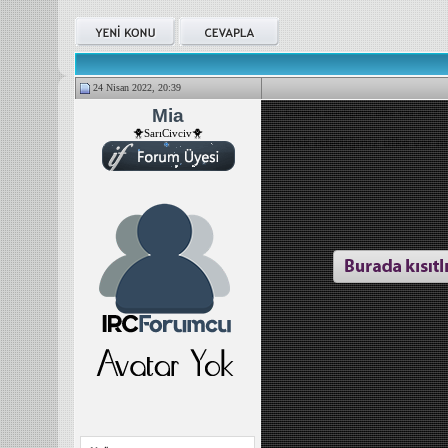
24 Nisan 2022, 20:39
Mia
Gitmek istediğiniz ülke var mı ?
🐥SarıCivciv🐥
Gitmek istediğiniz ülke var m