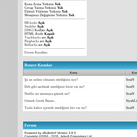
Konu Acma Yetkiniz
Yok
Cevap Yazma Yetkiniz
Yok
Eklenti Yükleme Yetkiniz
Yok
Mesajınızı Değiştirme Yetkiniz
Yok
BB kodu
Açık
Smileler
Açık
[IMG]
Kodları
Açık
HTML-Kodu
Kapalı
Trackbacks
are
Açık
Pingbacks
are
Açık
Refbacks
are
Açık
Forum Kuralları
Benzer Konular
Konu
Kon
Şu an online olmasını istediğiniz üye?
SosiN
Deli gibi sarılmak istediğiniz birisi var mı?
SosiN
Netflix mi sinemaya gitmek mi?
SosiN
Gitmek Gerek Bazen...
SiyahLi
Tuzlu kahve içirmek istediğiniz biri var mı?
SosiN
Forum
Powered by vBulletin® Version 3.8.5
Copyright ©2000 - 2026, Jelsoft Enterprises Ltd.