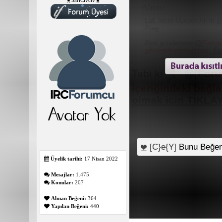
🐥SarıCivciv🐥
Alıntı:
LaL
Nickli Üyeden Alıntı
Prag
Beni göndersene @
[Forum
görüntüleyemezsiniz.
Fo
Tabi ki
@
[Foru
içeriğindeki bağl
olmak için TIKLAY
[C}e{Y]
Bunu Beğen
Üyelik tarihi:
17 Nisan 2022
Mesajlar:
1.475
Konular:
207
Alınan Beğeni:
364
Yapılan Beğeni:
440