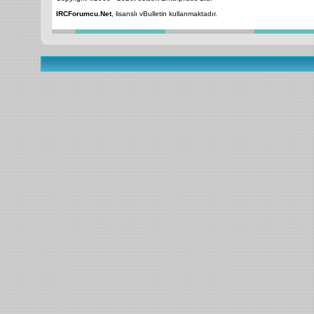
IRCForumcu.Net
, lisanslı vBulletin kullanmaktadır.