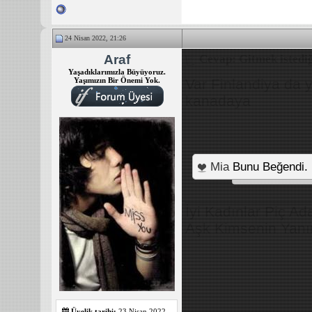
24 Nisan 2022, 21:26
Araf
Cevap: Gitmek istediğ
Yaşadıklarımızla Büyüyoruz.
Yaşımızın Bir Önemi Yok.
Var Finlandiya da 
kanadaya
Mia
Bunu Beğendi.
_______________
İyi Kadınlar Piç A
Aşk Kimsenin Yanı
Üyelik tarihi:
23 Nisan 2022