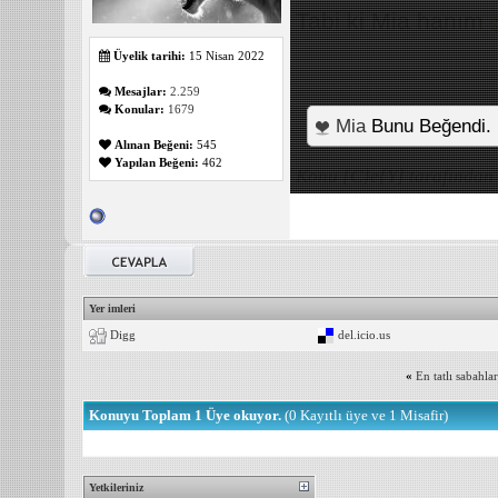
Tabi ki Mia hanım
Üyelik tarihi:
15 Nisan 2022
Mesajlar:
2.259
Konular:
1679
Mia
Bunu Beğendi.
Alınan Beğeni:
545
Yapılan Beğeni:
462
Konu [C}e{Y] tarafından
Yer imleri
Digg
del.icio.us
«
En tatlı sabahlar
Konuyu Toplam 1 Üye okuyor.
(0 Kayıtlı üye ve 1 Misafir)
Yetkileriniz