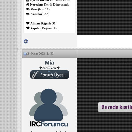
Nereden:
Kendi Dünyasında
Mesajlar:
117
Konular:
32
Alınan Beğeni:
31
Yapılan Beğeni:
15
24 Nisan 2022, 21:30
Mia
Cevap: Gitmek istediğ
🐥SarıCivciv🐥
İtalya