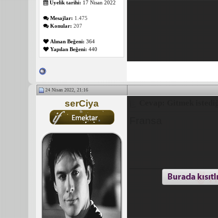
Üyelik tarihi:
17 Nisan 2022
Mesajlar:
1.475
Konular:
207
Alınan Beğeni:
364
Yapılan Beğeni:
440
24 Nisan 2022, 21:16
serCiya
Cevap: Gitmek istediğ
Fransa
_______________
✌️ 