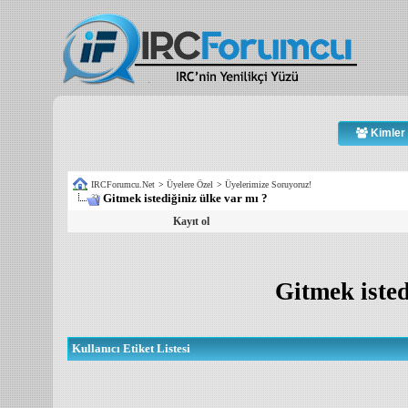
Kimler 
IRCForumcu.Net
>
Üyelere Özel
>
Üyelerimize Soruyoruz!
Gitmek istediğiniz ülke var mı ?
Kayıt ol
Gitmek isted
Kullanıcı Etiket Listesi