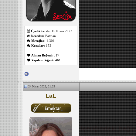
Üyelik tarihi:
15 Nisan 2022
Nereden:
Batman
Mesajlar:
1.301
Konular:
152
Alınan Beğeni:
517
Yapılan Beğeni:
461
24 Nisan 2022, 21:25
LaL
Cevap: Gitmek istediğ
...
Prag
Beni göndersene 
içeriğindeki bağl
olmak için TIKLAY