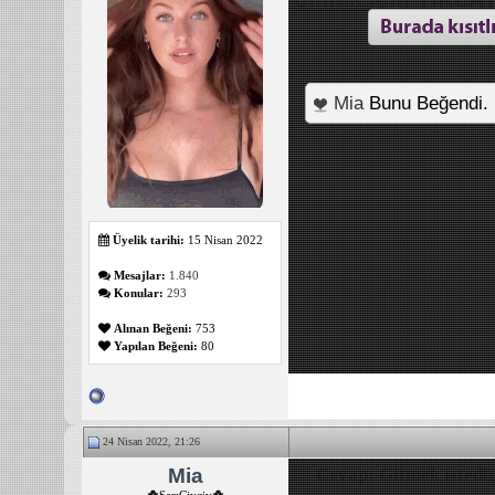
Mia
Bunu Beğendi.
Üyelik tarihi:
15 Nisan 2022
Mesajlar:
1.840
Konular:
293
Alınan Beğeni:
753
Yapılan Beğeni:
80
24 Nisan 2022, 21:26
Mia
Cevap: Gitmek istediğ