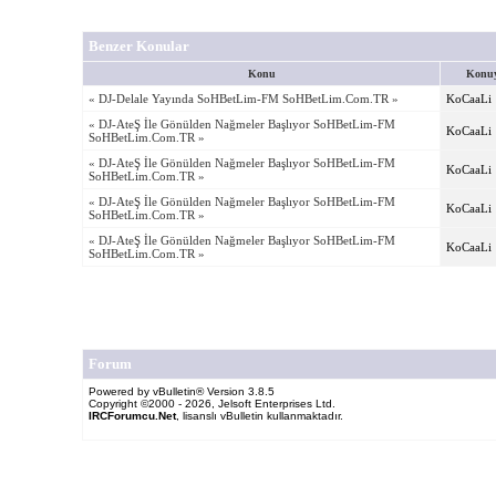
Benzer Konular
Konu
Konuy
« DJ-Delale Yayında SoHBetLim-FM SoHBetLim.Com.TR »
KoCaaLi
« DJ-AteŞ İle Gönülden Nağmeler Başlıyor SoHBetLim-FM
KoCaaLi
SoHBetLim.Com.TR »
« DJ-AteŞ İle Gönülden Nağmeler Başlıyor SoHBetLim-FM
KoCaaLi
SoHBetLim.Com.TR »
« DJ-AteŞ İle Gönülden Nağmeler Başlıyor SoHBetLim-FM
KoCaaLi
SoHBetLim.Com.TR »
« DJ-AteŞ İle Gönülden Nağmeler Başlıyor SoHBetLim-FM
KoCaaLi
SoHBetLim.Com.TR »
Forum
Powered by vBulletin® Version 3.8.5
Copyright ©2000 - 2026, Jelsoft Enterprises Ltd.
IRCForumcu.Net
, lisanslı vBulletin kullanmaktadır.