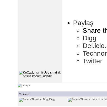
Paylaş
Share t
Digg
Del.icio
Technor
Twitter
Yer imleri
Digg
del