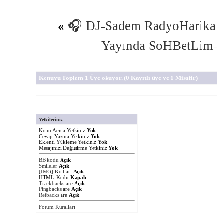
«
🎧 DJ-Sadem RadyoHarika´
Yayında SoHBetLim
Konuyu Toplam 1 Üye okuyor.
(0 Kayıtlı üye ve 1 Misafir)
Yetkileriniz
Konu Acma Yetkiniz
Yok
Cevap Yazma Yetkiniz
Yok
Eklenti Yükleme Yetkiniz
Yok
Mesajınızı Değiştirme Yetkiniz
Yok
BB kodu
Açık
Smileler
Açık
[IMG]
Kodları
Açık
HTML-Kodu
Kapalı
Trackbacks
are
Açık
Pingbacks
are
Açık
Refbacks
are
Açık
Forum Kuralları