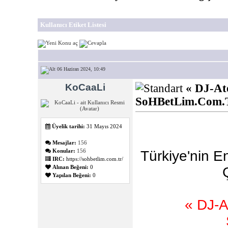
Kullanıcı Etiket Listesi
06 Haziran 2024, 10:49
KoCaaLi
« DJ-A
SoHBetLim.Com.
Üyelik tarihi:
31 Mayıs 2024
Mesajlar:
156
Konular:
156
Türkiye'nin E
IRC:
https://sohbetlim.com.tr/
Alınan Beğeni:
0
Yapılan Beğeni:
0
« DJ-