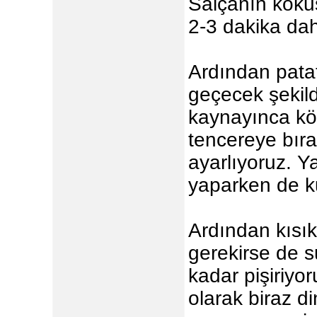
Salçanın kokus
2-3 dakika da
Ardından patat
geçecek şekild
kaynayınca köf
tencereye bıra
ayarlıyoruz. Ya
yaparken de ku
Ardından kısık
gerekirse de 
kadar pişiriyo
olarak biraz di