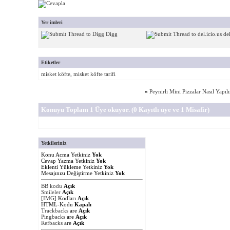
Yer imleri
Digg
del
Etiketler
misket köfte
,
misket köfte tarifi
«
Peynirli Mini Pizzalar Nasıl Yapılı
Konuyu Toplam 1 Üye okuyor.
(0 Kayıtlı üye ve 1 Misafir)
Yetkileriniz
Konu Acma Yetkiniz
Yok
Cevap Yazma Yetkiniz
Yok
Eklenti Yükleme Yetkiniz
Yok
Mesajınızı Değiştirme Yetkiniz
Yok
BB kodu
Açık
Smileler
Açık
[IMG]
Kodları
Açık
HTML-Kodu
Kapalı
Trackbacks
are
Açık
Pingbacks
are
Açık
Refbacks
are
Açık