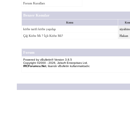
Forum Kuralları
Benzer Konular
Konu
Kon
köfte tarifi köfte yapılışı
siyahin
Çiğ Köfte Mi ? İçli Köfte Mi?
Hakan
Forum
Powered by vBulletin® Version 3.8.5
Copyright ©2000 - 2026, Jelsoft Enterprises Ltd.
IRCForumcu.Net
, lisanslı vBulletin kullanmaktadır.