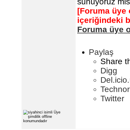
sunuyoruz misk
[Foruma üye 
içeriğindeki 
Foruma üye o
Paylaş
Share t
Digg
Del.icio
Technor
Twitter