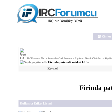
Kimler 
IRCForumcu.Net
>
Sunucular Özel Forumu
>
Siyahinci.Net & CilekFm
>
Siyahin
Firinda patetesli misket köfte
Kayıt ol
Firinda pat
Kullanıcı Etiket Listesi