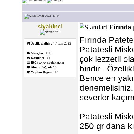
20 Eylül 2022, 17:04
siyahinci
Firinda 
Fırında Patete
Üyelik tarihi:
24 Nisan 2022
Patatesli Misk
Mesajlar:
106
çok lezzetli o
Konular:
101
IRC:
www.siyahinci.net
biridir . Özell
Alınan Beğeni:
14
Yapılan Beğeni:
17
Bence en yakı
denemelisiniz.
severler kaçır
Patatesli Miske
250 gr dana k