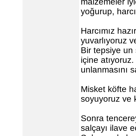
malzemeler iyi
yoğurup, harcı
Harcımız hazır
yuvarlıyoruz v
Bir tepsiye un 
içine atıyoruz.
unlanmasını s
Misket köfte h
soyuyoruz ve 
Sonra tencere
salçayı ilave e