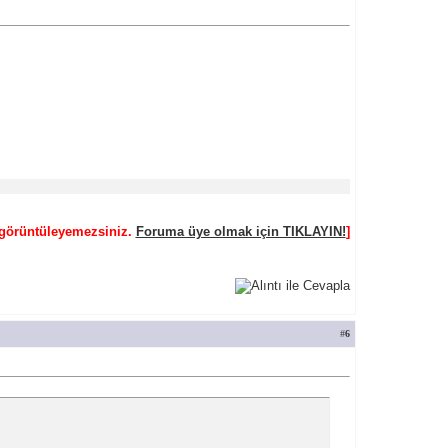
ı görüntüleyemezsiniz.
Foruma üye olmak için TIKLAYIN!
]
#
6