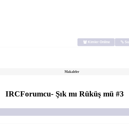
Kimler Online
Su
Makaleler
IRCForumcu- Şık mı Rüküş mü #3