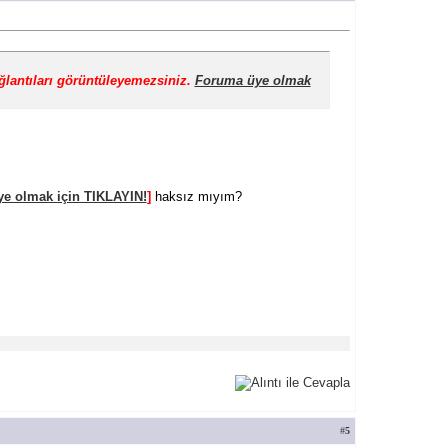
ğlantıları görüntüleyemezsiniz.
Foruma üye olmak
e olmak için TIKLAYIN!
]
haksız mıyım?
#
5