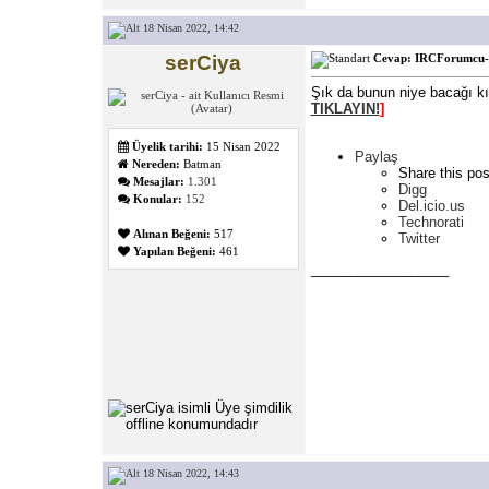
18 Nisan 2022, 14:42
serCiya
Cevap: IRCForumcu- 
Şık da bunun niye bacağı k
TIKLAYIN!
]
Üyelik tarihi:
15 Nisan 2022
Paylaş
Nereden:
Batman
Share this pos
Mesajlar:
1.301
Digg
Konular:
152
Del.icio.us
Technorati
Alınan Beğeni:
517
Twitter
Yapılan Beğeni:
461
__________________
18 Nisan 2022, 14:43