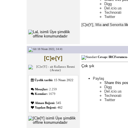
Digg
Del.icio.us
Technorati
Twitter
[C}e{Y]
,
Mia
and
Senorita
lik
18 Nisan 2022, 14:41
[C}e{Y]
Cevap: IRCForumcu- 
Çok şık
Paylaş
Üyelik tarihi:
15 Nisan 2022
Share this pos
Digg
Mesajlar:
2.259
Del.icio.us
Konular:
1679
Technorati
Twitter
Alınan Beğeni:
545
Yapılan Beğeni:
462