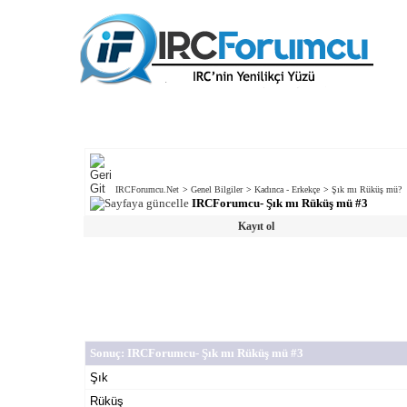
IRCForumcu.Net
>
Genel Bilgiler
>
Kadınca - Erkekçe
>
Şık mı Rüküş mü?
IRCForumcu- Şık mı Rüküş mü #3
Kayıt ol
Sonuç
: IRCForumcu- Şık mı Rüküş mü #3
Şık
Rüküş