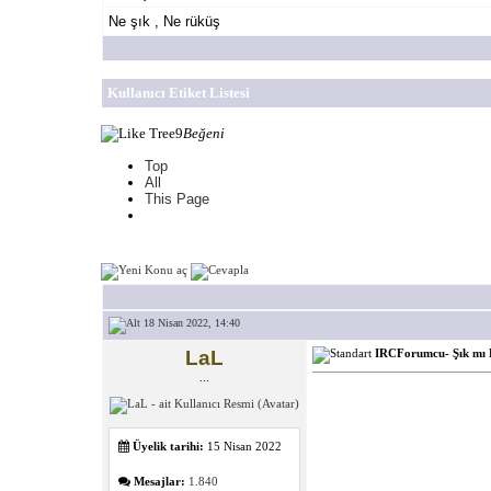
Ne şık , Ne rüküş
Kullanıcı Etiket Listesi
9
Beğeni
Top
All
This Page
18 Nisan 2022, 14:40
LaL
IRCForumcu- Şık mı 
...
Üyelik tarihi:
15 Nisan 2022
Mesajlar:
1.840