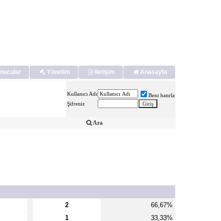
nucular
Yönetim
İletişim
Anasayfa
Kullanıcı Adı
Beni hatırla
Şifreniz
Ara
2
66,67%
1
33,33%