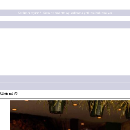
Katılımcı sayısı:
3
. Sizin bu Ankette oy kullanma yetkiniz bulunmuyor
Rüküş mü #3