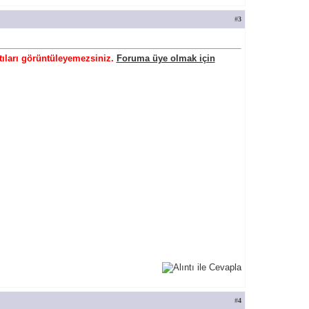
#
3
tıları görüntüleyemezsiniz.
Foruma üye olmak için
#
4