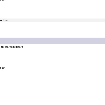
e this.
Şık mı Rüküş mü #3
t on