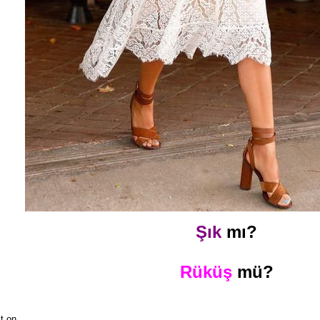
Şık
mı?
Rüküş
mü?
t on