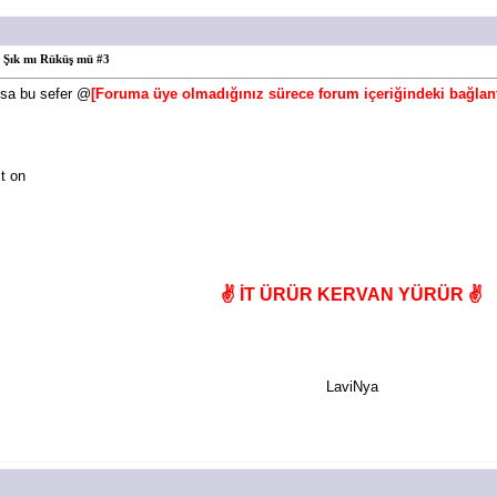
Şık mı Rüküş mü #3
ısa bu sefer @
[Foruma üye olmadığınız sürece forum içeriğindeki bağlan
t on
✌️ İT ÜRÜR KERVAN YÜRÜR ✌️
LaviNya