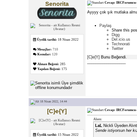
Senorita
Cevap: IRCForumcu- 
Ayyyy çok şık mutlaka al
Paylaş
Share this pos
Digg
Del.icio.us
Üyelik tarihi:
18 Nisan 2022
Technorati
Twitter
Mesajlar:
710
Konular:
120
[C}e{Y]
Bunu Beğendi.
__________________
Alınan Beğeni:
285
Yapılan Beğeni:
175
18 Nisan 2022, 14:44
[C}e{Y]
Cevap: IRCForumcu- 
Alıntı:
LaL
Nickli Üyeden Alın
Sende istiyorsun her kı
Üyelik tarihi:
15 Nisan 2022