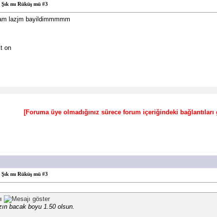
Şık mı Rüküş mü #3
mam lazjm bayildimmmmm
t on
[Foruma üye olmadığınız sürece forum içeriğindeki bağlantılar
Şık mı Rüküş mü #3
tı
zın bacak boyu 1.50 olsun.