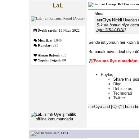
LaL
Cevap: IRCForumcu- 
...
Alıntı:
serCiya
Nickli Üyeden A
Şık da bunun niye baca
için TIKLAYIN!
]
Üyelik tarihi:
15 Nisan 2022
Mesajlar:
1.840
Sende istiyorsun her kızın 
Konular:
293
Bu bacak boyu ideal diye d
Alınan Beğeni:
753
Yapılan Beğeni:
80
@
[Foruma üye olmadığınız
Paylaş
Share this pos
Digg
Del.icio.us
Technorati
Twitter
serCiya
and
[C}e{Y]
bunu beğ
18 Nisan 2022, 14:44