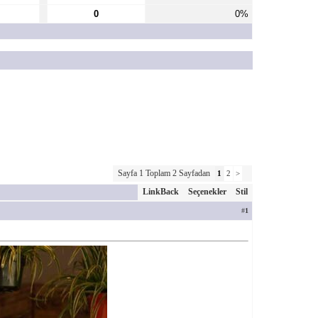
0
0%
Sayfa 1 Toplam 2 Sayfadan
1
2
>
LinkBack
Seçenekler
Stil
#
1