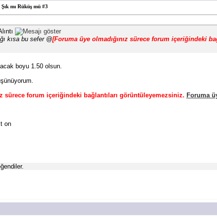
Şık mı Rüküş mü #3
lıntı
ğı kısa bu sefer @
[Foruma üye olmadığınız sürece forum içeriğindeki ba
bacak boyu 1.50 olsun.
üşünüyorum.
 sürece forum içeriğindeki bağlantıları görüntüleyemezsiniz.
Foruma üy
t on
endiler.