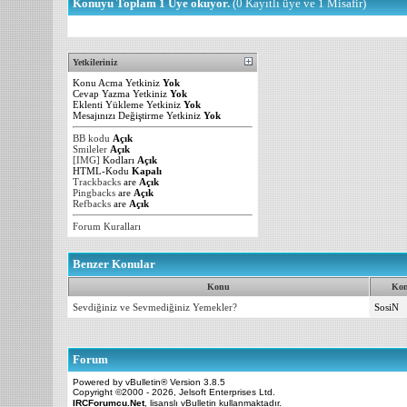
Konuyu Toplam 1 Üye okuyor.
(0 Kayıtlı üye ve 1 Misafir)
Yetkileriniz
Konu Acma Yetkiniz
Yok
Cevap Yazma Yetkiniz
Yok
Eklenti Yükleme Yetkiniz
Yok
Mesajınızı Değiştirme Yetkiniz
Yok
BB kodu
Açık
Smileler
Açık
[IMG]
Kodları
Açık
HTML-Kodu
Kapalı
Trackbacks
are
Açık
Pingbacks
are
Açık
Refbacks
are
Açık
Forum Kuralları
Benzer Konular
Konu
Kon
Sevdiğiniz ve Sevmediğiniz Yemekler?
SosiN
Forum
Powered by vBulletin® Version 3.8.5
Copyright ©2000 - 2026, Jelsoft Enterprises Ltd.
IRCForumcu.Net
, lisanslı vBulletin kullanmaktadır.