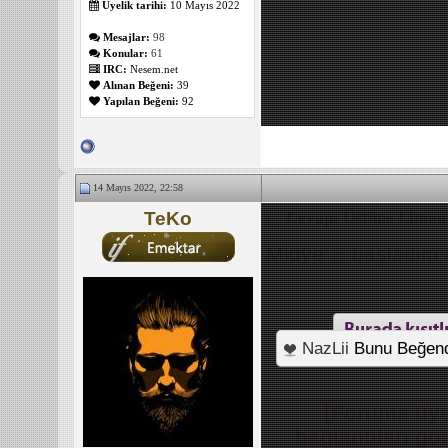
Üyelik tarihi:
10 Mayıs 2022
Mesajlar:
98
Konular:
61
IRC:
Nesem.net
Alınan Beğeni:
39
Yapılan Beğeni:
92
14 Mayıs 2022, 22:58
TeKo
Cevap: Üstüne Limon 
Midye
başladim 
NazLii
Bunu Beğend
_______________
[Foruma üye
bağlantıları g