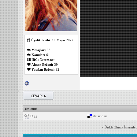
Üyelik tarihi:
10 Mayıs 2022
Mesajlar:
98
Konular:
61
IRC:
Nesem.net
Alınan Beğeni:
39
Yapılan Beğeni:
92
Yer imleri
Digg
del.icio.us
«
ÜnLü Olmak İstermiyd