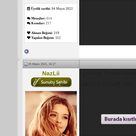
Üyelik tarihi:
04 Mayıs 2022
Mesajlar:
614
Konular:
217
Alınan Beğeni:
219
Yapılan Beğeni:
312
19 Mayıs 2022, 16:17
NazLii
Cevap: Üstüne Limon 
Sarma üüüüff. Dd