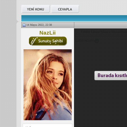
14 Mayıs 2022, 22:38
NazLii
Üstüne Limon Sıkınca Efsaneleşe
Lahmacunn