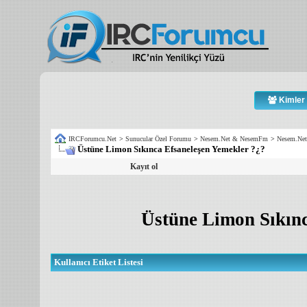
Kimler 
IRCForumcu.Net
>
Sunucular Özel Forumu
>
Nesem.Net & NesemFm
>
Nesem.Net
Üstüne Limon Sıkınca Efsaneleşen Yemekler ?¿?
Kayıt ol
Üstüne Limon Sıkınc
Kullanıcı Etiket Listesi