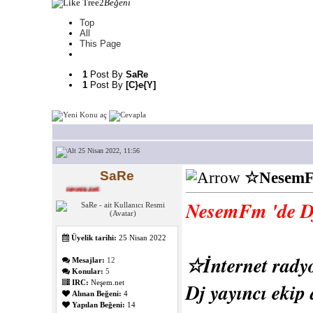
2
Beğeni
Top
All
This Page
1
Post By
SaRe
1
Post By
[C}e{Y]
25 Nisan 2022, 11:56
SaRe
☆NesemFm
nesem.net
NesemFm 'de D
Üyelik tarihi:
25 Nisan 2022
☆İnternet rady
Mesajlar:
12
Konular:
5
IRC:
Neşem.net
Dj yayıncı ekip
Alınan Beğeni:
4
Yapılan Beğeni:
14