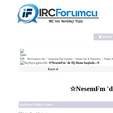
Kimler 
IRCForumcu.Net
>
Sunucular Özel Forumu
>
Nesem.Net & NesemFm
>
Nesem.Ne
☆NesemFm 'de Dj Alımı başladı...☆
Kayıt ol
☆NesemFm 'de 
Kullanıcı Etiket Listesi