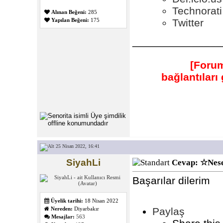
Technorati
Alınan Beğeni:
285
Twitter
Yapılan Beğeni:
175
_______________
[Forum
bağlantılar
25 Nisan 2022, 16:41
SiyahLi
Cevap: ☆Nese
Başarılar dilerim
Üyelik tarihi:
18 Nisan 2022
Paylaş
Nereden:
Diyarbakır
Mesajlar:
563