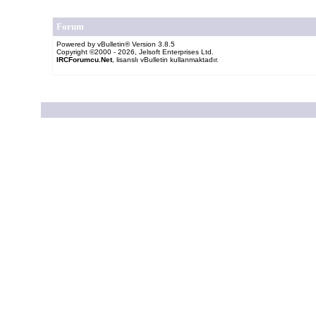
Forum
Powered by vBulletin® Version 3.8.5
Copyright ©2000 - 2026, Jelsoft Enterprises Ltd.
IRCForumcu.Net
, lisanslı vBulletin kullanmaktadır.