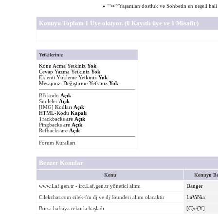
«
°°••°°Yaşanılan dostluk ve Sohbetin en neşeli hali 
Konuyu Toplam 1 Üye okuyor.
(0 Kayıtlı üye ve 1 Misafir)
Yetkileriniz
Konu Acma Yetkiniz
Yok
Cevap Yazma Yetkiniz
Yok
Eklenti Yükleme Yetkiniz
Yok
Mesajınızı Değiştirme Yetkiniz
Yok
BB kodu
Açık
Smileler
Açık
[IMG]
Kodları
Açık
HTML-Kodu
Kapalı
Trackbacks
are
Açık
Pingbacks
are
Açık
Refbacks
are
Açık
Forum Kuralları
Benzer Konular
Konu
Konuyu Ba
www.Laf.gen.tr - irc.Laf.gen.tr yönetici alımı
Danger
Cilekchat.com cilek-fm dj ve dj founderi alımı olacaktir
LaViNia
Borsa haftaya rekorla başladı
[C}e{Y]