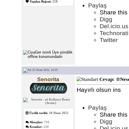
Yapılan Beğeni:
218
Paylaş
Share this
Digg
Del.icio.us
Technorati
Twitter
25 Nisan 2022, 16:20
Senorita
Cevap: ☆Nese
Hayırlı olsun ins
Paylaş
Share this
Üyelik tarihi:
18 Nisan 2022
Digg
Mesajlar:
710
Del.icio.us
Konular:
120