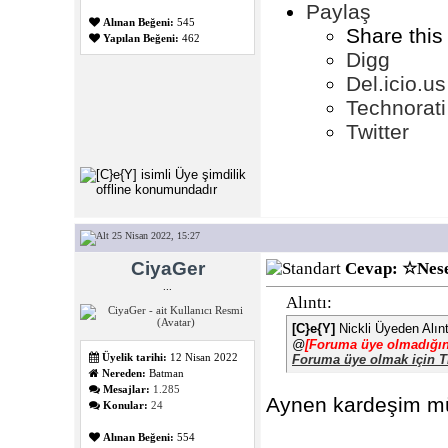
Paylaş
Alınan Beğeni:
545
Share this
Yapılan Beğeni:
462
Digg
Del.icio.us
Technorati
Twitter
25 Nisan 2022, 15:27
CiyaGer
Cevap: ☆Nese
...
Alıntı:
[C}e{Y]
Nickli Üyeden Alın
@
[Foruma üye olmadığını
Üyelik tarihi:
12 Nisan 2022
Foruma üye olmak için T
Nereden:
Batman
Mesajlar:
1.285
Aynen kardeşim müs
Konular:
24
Alınan Beğeni:
554