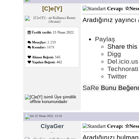
[C}e{Y]
Cevap: ☆Nese
Aradığınız yayıncı a
Üyelik tarihi:
15 Nisan 2022
Paylaş
Mesajlar:
2.259
Share this
Konular:
1679
Digg
Alınan Beğeni:
545
Del.icio.us
Yapılan Beğeni:
462
Technorati
Twitter
SaRe
Bunu Beğend
25 Nisan 2022, 12:41
CiyaGer
Cevap: ☆Nese
...
Aradığınızı bulmanı