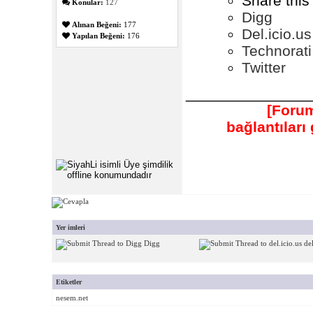
Share this
Konular:
127
Digg
Alınan Beğeni:
177
Del.icio.us
Yapılan Beğeni:
176
Technorati
Twitter
_______________
[Forum
bağlantılar
Yer imleri
Digg
del
Etiketler
nesem.net