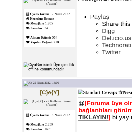
Üyelik tarihi:
12 Nisan 2022
Paylaş
Nereden:
Batman
Share this
Mesajlar:
1.285
Konular:
24
Digg
Del.icio.us
Alınan Beğeni:
554
Yapılan Beğeni:
218
Technorati
Twitter
25 Nisan 2022, 14:00
[C}e{Y]
Cevap: ☆Nese
@
[Foruma üye olm
bağlantıları görü
Üyelik tarihi:
15 Nisan 2022
TIKLAYIN!
]
bi yay
Mesajlar:
2.259
Konular:
1679