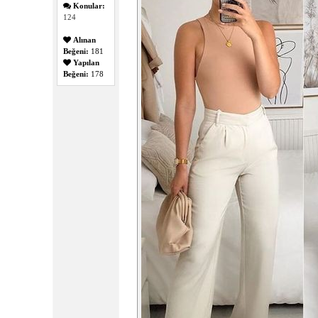
Konular:
124
Alınan
Beğeni:
181
Yapılan
Beğeni:
178