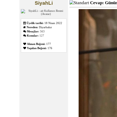
SiyahLi
Cevap: Günün
Üyelik tarihi:
18 Nisan 2022
Nereden:
Diyarbakır
Mesajlar:
563
Konular:
127
Alınan Beğeni:
177
Yapılan Beğeni:
176