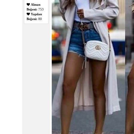
Alınan
Beğeni:
753
Yapılan
Beğeni:
80