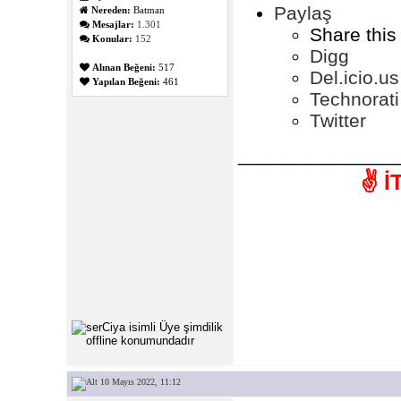
Paylaş
Nereden:
Batman
Mesajlar:
1.301
Share this
Konular:
152
Digg
Alınan Beğeni:
517
Del.icio.us
Yapılan Beğeni:
461
Technorati
Twitter
_______________
✌️ 
10 Mayıs 2022, 11:12