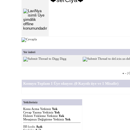
Yer imleri
Digg
del
«
- |
Konuyu Toplam 1 Üye okuyor.
(0 Kayıtlı üye ve 1 Misafir)
Yetkileriniz
Konu Acma Yetkiniz
Yok
Cevap Yazma Yetkiniz
Yok
Eklenti Yükleme Yetkiniz
Yok
Mesajınızı Değiştirme Yetkiniz
Yok
BB kodu
Açık
Smileler
Açık