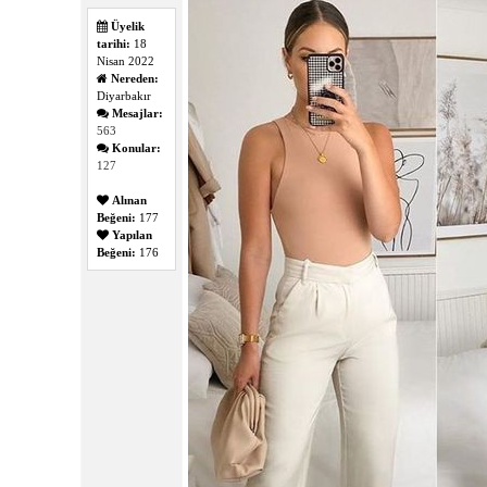
Üyelik
tarihi:
18
Nisan 2022
Nereden:
Diyarbakır
Mesajlar:
563
Konular:
127
Alınan
Beğeni:
177
Yapılan
Beğeni:
176