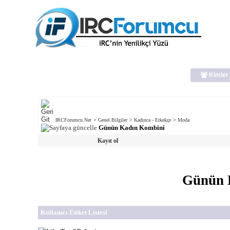
Kimler 
IRCForumcu.Net
>
Genel Bilgiler
>
Kadınca - Erkekçe
>
Moda
Günün Kadın Kombini
Kayıt ol
Günün 
Kullanıcı Etiket Listesi