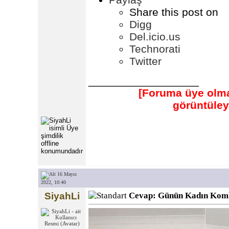
Share this post on
Digg
Del.icio.us
Technorati
Twitter
__________________
[Foruma üye olmad
görüntüle
16 Mayıs
2022, 10:40
SiyahLi
Cevap: Günün Kadın Kom