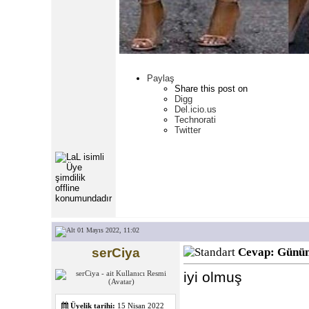
Paylaş
Share this post on
Digg
Del.icio.us
Technorati
Twitter
01 Mayıs 2022, 11:02
serCiya
Cevap: Günün
iyi olmuş
Üyelik tarihi:
15 Nisan 2022