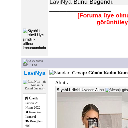
LaviNya
Bunu Beğendi.
__________________
[Foruma üye olmad
görüntüle
16 Mayıs
2022, 11:08
LaviNya
Cevap: Günün Kadın Kom
Alıntı:
SiyahLi
Nickli Üyeden Alıntı
Üyelik
tarihi:
29
Nisan 2022
Nereden:
İstanbul
Mesajlar:
609