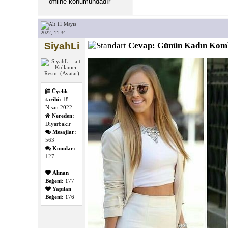
11 Mayıs
2022, 11:34
SiyahLi
Cevap: Günün Kadın Kom
Üyelik
tarihi:
18
Nisan 2022
Nereden:
Diyarbakır
Mesajlar:
563
Konular:
127
Alınan
Beğeni:
177
Yapılan
Beğeni:
176