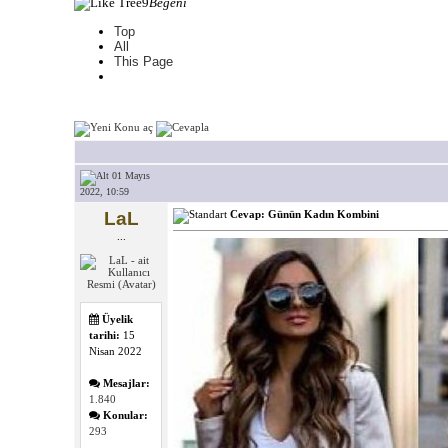
9
Beğeni
Top
All
This Page
01 Mayıs
2022, 10:59
LaL
Cevap: Günün Kadın Kombini
...
Üyelik
tarihi:
15
Nisan 2022
Mesajlar:
1.840
Konular:
293