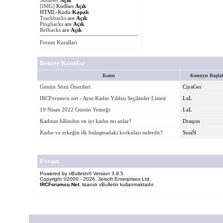
[IMG]
Kodları
Açık
HTML-Kodu
Kapalı
Trackbacks
are
Açık
Pingbacks
are
Açık
Refbacks
are
Açık
Forum Kuralları
Benzer Konular
Konu
Konuyu Başla
Günün Sözü Önerileri
CiyaGer
IRCForumcu.net - Ayın Kadın Yıldızı Seçilenler Listesi
LaL
19 Nisan 2022 Günün Yemeği
LaL
Kadının hâlinden en iyi kadın mı anlar?
Draqon
Kadın ve erkeğin ilk buluşmadaki korkuları nelerdir?
SosiN
Forum
Powered by vBulletin® Version 3.8.5
Copyright ©2000 - 2026, Jelsoft Enterprises Ltd.
IRCForumcu.Net
, lisanslı vBulletin kullanmaktadır.