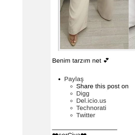
Benim tarzım net 💕
Paylaş
Share this post on
Digg
Del.icio.us
Technorati
Twitter
__________________
❤️serCiya❤️