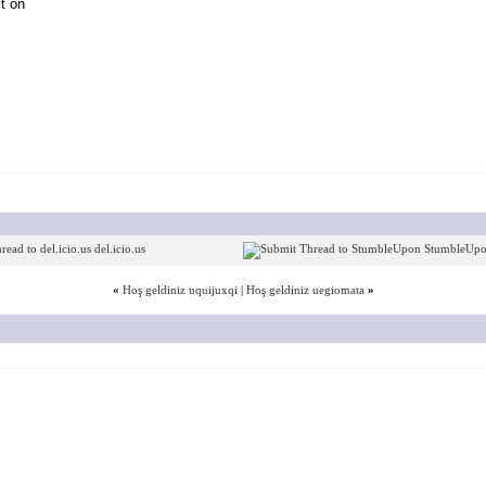
t on
del.icio.us
StumbleUp
«
Hoş geldiniz uquijuxqi
|
Hoş geldiniz uegiomata
»