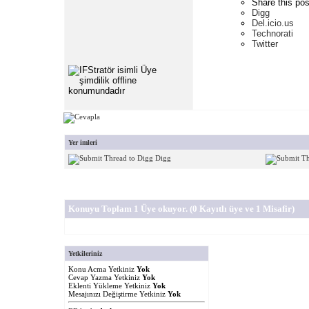
Share this pos
Digg
Del.icio.us
Technorati
Twitter
Yer imleri
Digg
Konuyu Toplam 1 Üye okuyor.
(0 Kayıtlı üye ve 1 Misafir)
Yetkileriniz
Konu Acma Yetkiniz
Yok
Cevap Yazma Yetkiniz
Yok
Eklenti Yükleme Yetkiniz
Yok
Mesajınızı Değiştirme Yetkiniz
Yok