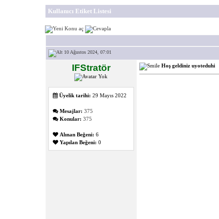
Kullanıcı Etiket Listesi
10 Ağustos 2024, 07:01
IFStratör
Hoş geldiniz uyoteduhi
Üyelik tarihi:
29 Mayıs 2022
Mesajlar:
375
Konular:
375
Alınan Beğeni:
6
Yapılan Beğeni:
0