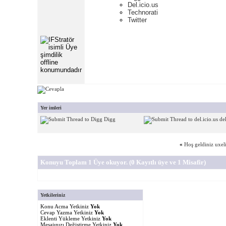
Del.icio.us
Technorati
Twitter
Yer imleri
Digg
del
«
Hoş geldiniz uxeli
Konuyu Toplam 1 Üye okuyor.
(0 Kayıtlı üye ve 1 Misafir)
Yetkileriniz
Konu Acma Yetkiniz
Yok
Cevap Yazma Yetkiniz
Yok
Eklenti Yükleme Yetkiniz
Yok
Mesajınızı Değiştirme Yetkiniz
Yok