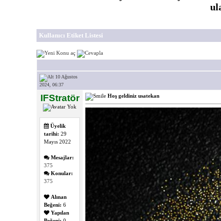
ul
Kullanıcı Etiket Listesi
10 Ağustos
2024, 06:37
IFStratör
Hoş geldiniz usatekan
Üyelik
tarihi:
29
Mayıs 2022
Mesajlar:
375
Konular:
375
Alınan
Beğeni:
6
Yapılan
Beğeni:
0