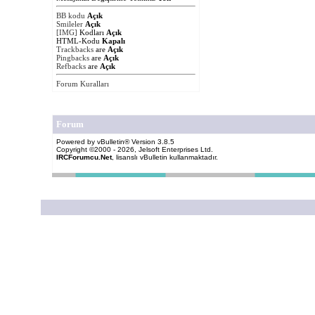
BB kodu
Açık
Smileler
Açık
[IMG]
Kodları
Açık
HTML-Kodu
Kapalı
Trackbacks
are
Açık
Pingbacks
are
Açık
Refbacks
are
Açık
Forum Kuralları
Forum
Powered by vBulletin® Version 3.8.5
Copyright ©2000 - 2026, Jelsoft Enterprises Ltd.
IRCForumcu.Net
, lisanslı vBulletin kullanmaktadır.